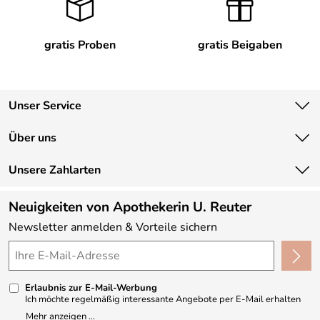
gratis Proben
gratis Beigaben
Unser Service
Kontakt
Über uns
Newsletter
Unsere Bestseller
Unsere Zahlarten
Lieferbedingungen
Marken
Kundenlogin
Neuigkeiten von Apothekerin U. Reuter
Neu
Newsletter anmelden & Vorteile sichern
Angebote
Made in Germany
Kundenbewertungen (330)
Erlaubnis zur E-Mail-Werbung
4,9/5
*****
Ich möchte regelmäßig interessante Angebote per E-Mail erhalten
und ausserdem nach Erhalt meiner Bestellung an die Möglichkeit zur
Mehr anzeigen ...