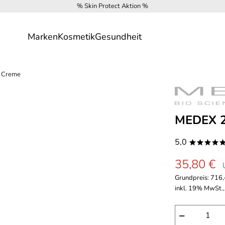
% Skin Protect Aktion %
Marken
Kosmetik
Gesundheit
 Creme
MEDEX 2
5,0
****
35,80 €
Grundpreis:
716,-
inkl. 19% MwSt.,
−