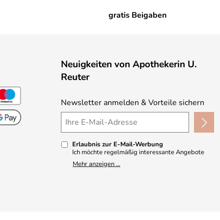
gratis Beigaben
Neuigkeiten von Apothekerin U.
Reuter
Newsletter anmelden & Vorteile sichern
Erlaubnis zur E-Mail-Werbung
Ich möchte regelmäßig interessante Angebote
per E-Mail erhalten und ausserdem nach Erhalt
Mehr anzeigen ...
meiner Bestellung an die Möglichkeit zur Abgabe
einer Produktbewertung erinnert werden. Meine
Einwilligung kann ich jederzeit gegenüber
Apothekerin U. Reuter widerrufen. Meine E-Mail-
Adresse wird nicht an andere Unternehmen
weitergegeben. Zu statistischen Zwecken wird in
anonymer Form ausgewertet, welche Links im
Newsletter geklickt werden. Dabei ist nicht