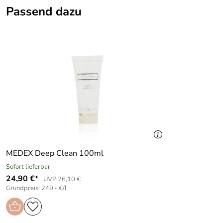
Eigenschaft:
schützend, regenerierend, feuchtigkeitsp
Passend dazu
5
Wirkstoffe:
Aloe Vera, Shea Butter, Tocopherol
4
3
2
1
Elisabeth
Verifizierte Bewertung
*****
Daumen hoch, diese Cream ist die beste, die ich jemals hat
feines Hautbild. Nur eine Cream für Tag und Nacht ist auch fü
Kaufdatum: 06.04.2023
Bewertungsdatum: 20.04.2023
MEDEX Deep Clean 100ml
Sofort lieferbar
24,90 €*
UVP 26,10 €
Grundpreis: 249,- €/l