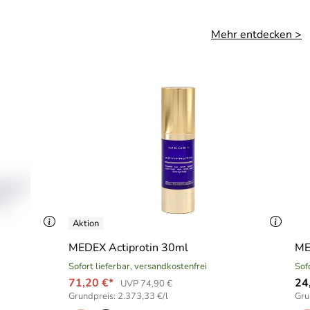
Mehr entdecken >
MEDEX Actiprotin 30ml
ME
Sofort lieferbar, versandkostenfrei
Sof
71,20 €*
24
UVP 74,90 €
Grundpreis: 2.373,33 €/l
Gru