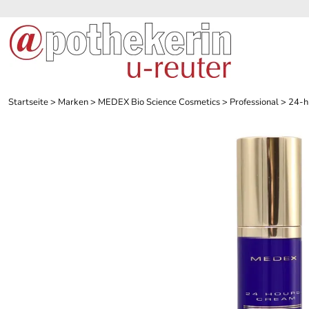
Startseite
>
Marken
>
MEDEX Bio Science Cosmetics
>
Professional
>
24-h