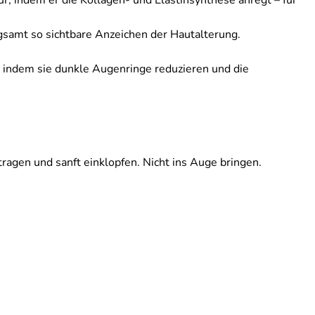
tur, indem er die Kollagen- und Elastinsynthese anregt – für
ngsamt so sichtbare Anzeichen der Hautalterung.
, indem sie dunkle Augenringe reduzieren und die
en und sanft einklopfen. Nicht ins Auge bringen.