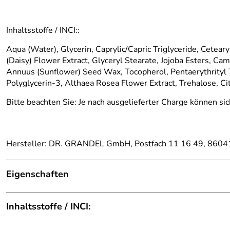
Inhaltsstoffe / INCI::
Aqua (Water), Glycerin, Caprylic/Capric Triglyceride, Cetear
(Daisy) Flower Extract, Glyceryl Stearate, Jojoba Esters, C
Annuus (Sunflower) Seed Wax, Tocopherol, Pentaerythrityl T
Polyglycerin-3, Althaea Rosea Flower Extract, Trehalose, C
Bitte beachten Sie: Je nach ausgelieferter Charge können sic
Hersteller: DR. GRANDEL GmbH, Postfach 11 16 49, 86041
Eigenschaften
Augencreme
Inhaltsstoffe / INCI:
Hauttyp:
alle Hauttypen