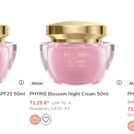
 Oil, Butyrospermum Parkii (Shea) Oil, Bellis Perennis
act, Propanediol, Sodium Stearoyl Glutamate, Helianthus
, Sodium Citrate, Paeonia Lactiflora Root Extract,
 Sodium Benzoate, Potassium Sorbate, Sodium Dehydroacetate
 Angaben auf der Verpackung.
 SPF20 50ml
PHYRIS Blossom Night Cream 50ml
PH
Sof
71,25 €*
UVP 75,- €
Grundpreis: 1.425,- €/l
71
Gru