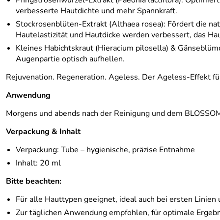
Pfingstrosenwurzel-Extrakt (Paeonia lactiflora): Optimiert
verbesserte Hautdichte und mehr Spannkraft.
Stockrosenblüten-Extrakt (Althaea rosea): Fördert die na
Hautelastizität und Hautdicke werden verbessert, das Hau
Kleines Habichtskraut (Hieracium pilosella) & Gänseblüm
Augenpartie optisch aufhellen.
Rejuvenation. Regeneration. Ageless. Der Ageless-Effekt fü
Anwendung
Morgens und abends nach der Reinigung und dem BLOSSOM S
Verpackung & Inhalt
Verpackung: Tube – hygienische, präzise Entnahme
Inhalt: 20 ml
Bitte beachten:
Für alle Hauttypen geeignet, ideal auch bei ersten Linien
Zur täglichen Anwendung empfohlen, für optimale Ergeb