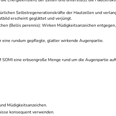
 die Energieeffizienz der Zellen und unterstützt die Hautstruk
türlichen Selbstregenerationskräfte der Hautzellen und verla
tbild erscheint geglättet und verjüngt.
chen (Bellis perennis): Wirken Müdigkeitsanzeichen entgegen
r eine rundum gepflegte, glatter wirkende Augenpartie.
OMI eine erbsengroße Menge rund um die Augenpartie auftrag
 und Müdigkeitsanzeichen.
nisse konsequent verwenden.