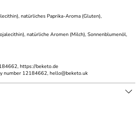
alecithin), natürliches Paprika-Aroma (Gluten),
 Sojalecithin), natürliche Aromen (Milch), Sonnenblumenöl,
84662, https://beketo.de
ny number 12184662, hello@beketo.uk
alecithin), natürliches Paprika-Aroma (Gluten),
 Sojalecithin), natürliche Aromen (Milch), Sonnenblumenöl,