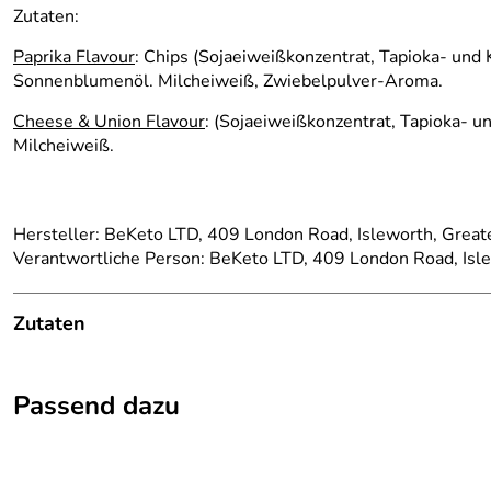
Zutaten:
Paprika Flavour
: Chips (Sojaeiweißkonzentrat, Tapioka- und Ka
Sonnenblumenöl. Milcheiweiß, Zwiebelpulver-Aroma.
Cheese & Union Flavour
: (Sojaeiweißkonzentrat, Tapioka- un
Milcheiweiß.
Hersteller: BeKeto LTD, 409 London Road, Isleworth, Gr
Verantwortliche Person: BeKeto LTD, 409 London Road, 
Zutaten
Paprika Flavour
: Chips (Sojaeiweißkonzentrat, Tapioka- und Ka
Passend dazu
Sonnenblumenöl. Milcheiweiß, Zwiebelpulver-Aroma.
Cheese & Union Flavour
: (Sojaeiweißkonzentrat, Tapioka- un
Milcheiweiß.