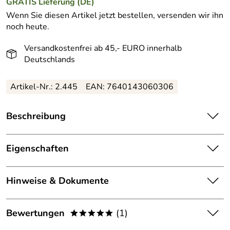
GRATIS
Lieferung (DE)
Wenn Sie diesen Artikel jetzt bestellen, versenden wir ihn
noch heute.
Versandkostenfrei ab 45,- EURO innerhalb
Deutschlands
Artikel-Nr.: 2.445
EAN: 7640143060306
Beschreibung
Natürliche
Hormonnahrung
für die Haut - exklusiver Anti-
Aging-Gesichtsbalsam mit Phytohormonen.
Eigenschaften
Der federleichte Derma Flavon Phyto Balm sorgt für
Gesichtscreme
täglichen
Hinweise & Dokumente
Hauttyp:
Mischhaut
Schutz
Dokumente zum Download:
aktiviert, revitalisiert, strafft, glättet,
Stärkung
Bewertungen
(1)
*****
Eigenschaft:
verfeinert, für mehr Elatizität
Feuchtigkeit
Klicken Sie hier für weitere Informationen zu Med