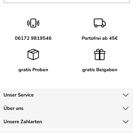
Hersteller: Med Beauty Swiss AG,
Weissenbrunnenstrasse 41, 8903 Birmensdorf / ZH
Schweiz, https://www.medbeauty.com
06172 9819546
Portofrei ab 45€
gratis Proben
gratis Beigaben
Unser Service
Kontakt
Über uns
Newsletter
Unsere Bestseller
Unsere Zahlarten
Lieferbedingungen
Marken