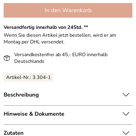
In den Warenkorb
Versandfertig innerhalb von 24Std. **
Wenn Sie diesen Artikel jetzt bestellen, wird er am
Montag per DHL versendet.
Versandkostenfrei ab 45,- EURO innerhalb
Deutschlands
Artikel-Nr.:
3.304-1
Beschreibung
Als Kapseln mit 4.000 IE oder Lutschtablette mit Apfel-
Zimt-Geschmack mit 1.000 I.E.
Hinweise & Dokumente
Für das Immunsystem, die Knochen und Muskelfunktion
Dokumente zum Download:
Zutaten
Alle Vitamine erfüllen spezielle Aufgaben in unserem