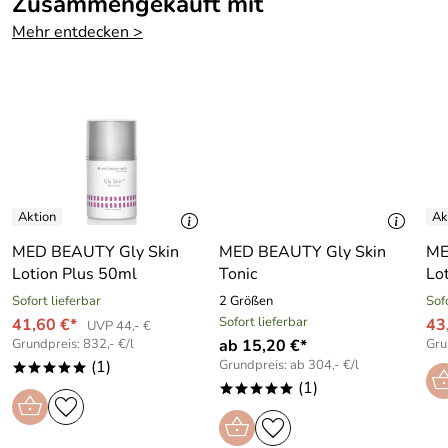
Zusammengekauft mit
Mehr entdecken >
MED BEAUTY Gly Skin
MED BEAUTY Gly Skin
ME
Lotion Plus 50ml
Tonic
Lo
Sofort lieferbar
2 Größen
Sof
Sofort lieferbar
41,60 €*
43
UVP 44,- €
Grundpreis: 832,- €/l
ab 15,20 €*
Gru
(1)
Grundpreis: ab 304,- €/l
*****
(1)
*****