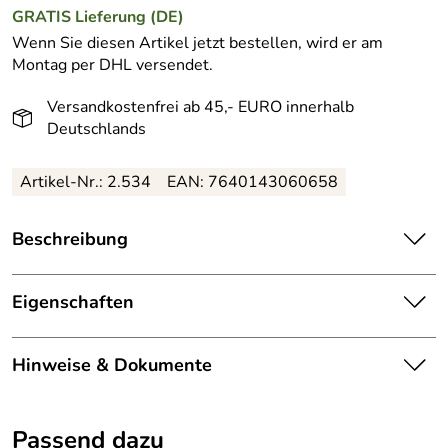
GRATIS
Lieferung (DE)
Wenn Sie diesen Artikel jetzt bestellen, wird er am
Montag per DHL versendet.
Versandkostenfrei ab 45,- EURO innerhalb
Deutschlands
Artikel-Nr.: 2.534
EAN: 7640143060658
Beschreibung
Verfeinernde
Effekt-Maske
mit straffender Wirkung
Eigenschaften
Die Kombination aus veredelter
Fruchtsäure
und Heilerde
in der MED BEAUTY swiss Gly Skin Mask
verfeinert die
Gesichtsmaske
Poren
und verhilft der Haut zu einem klaren, feinen und
Hinweise & Dokumente
Hauttyp:
Mischhaut
straffen Hautbild
. Die Wirkung der Med Beauty swiss Gly
Skin Mask hält bis zu 24 Stunden an.
Dokumente zum Download:
Eigenschaft:
verfeinert, glättet, strafft, klärt
Passend dazu
MED BEAUTY swiss Gly Skin Mask verbessert schnell &