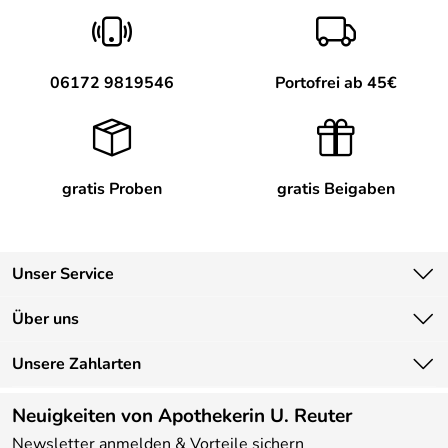
06172 9819546
Portofrei ab 45€
gratis Proben
gratis Beigaben
Unser Service
Kontakt
Über uns
Newsletter
Unsere Bestseller
Unsere Zahlarten
Lieferbedingungen
Marken
Kundenlogin
Neuigkeiten von Apothekerin U. Reuter
Neu
Newsletter anmelden & Vorteile sichern