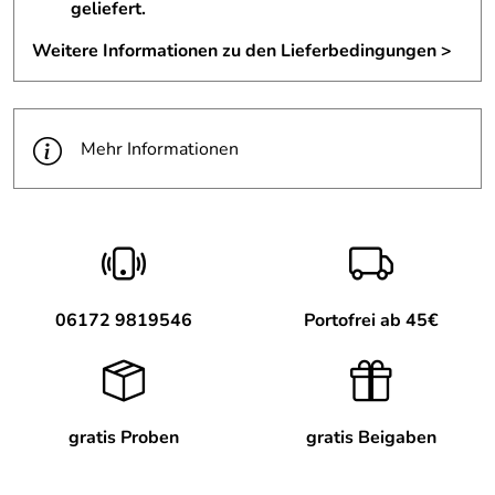
geliefert.
Zusammensetzung:
pro 3 g = 1 Messlöffel
% NRV*
Weitere Informationen zu den Lieferbedingungen >
Glycin
3 g
**
* % NRV= Nährstoffbezugswert für die tägliche Zufuhr
(Verordnung (EU) Nr. 1169/2011)
** Kein NRV festgelegt
Mehr Informationen
Die empfohlene tägliche Verzehrempfehlung darf nicht
überschritten werden. Nahrungsergänzungsmittel sollten
nicht als Ersatz für eine ausgewogene und
abwechslungsreiche Ernährung und eine gesunde
Lebensweise dienen. Beim Verzehr in der
Schwangerschaft, Stillzeit oder im Kindesalter halten Sie
bitte Rücksprache mit Ihrem Arzt, Heilpraktiker oder
06172 9819546
Portofrei ab 45€
Apotheker. Außerhalb der Reichweite von kleinen Kindern
aufbewahren. Lichtgeschützt und trocken bei
Raumtemperatur lagern. Die Füllhöhe ist technisch
bedingt.
gratis Proben
gratis Beigaben
Zutaten: