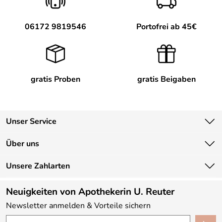
06172 9819546
Portofrei ab 45€
gratis Proben
gratis Beigaben
Unser Service
Kontakt
Über uns
Newsletter
Unsere Bestseller
Unsere Zahlarten
Lieferbedingungen
Marken
Kundenlogin
Neuigkeiten von Apothekerin U. Reuter
Neu
Newsletter anmelden & Vorteile sichern
Angebote