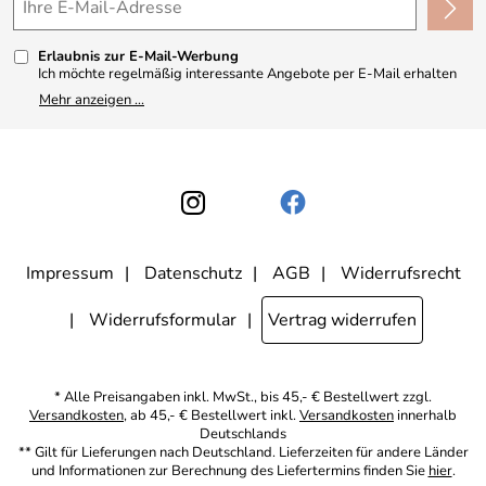
Made in Germany
Kundenbewertungen (330)
Erlaubnis zur E-Mail-Werbung
4,9/5
*****
Ich möchte regelmäßig interessante Angebote per E-Mail erhalten
und ausserdem nach Erhalt meiner Bestellung an die Möglichkeit zur
Mehr anzeigen ...
Abgabe einer Produktbewertung erinnert werden. Meine
Einwilligung kann ich jederzeit gegenüber Apothekerin U. Reuter
widerrufen. Meine E-Mail-Adresse wird nicht an andere
Unternehmen weitergegeben. Zu statistischen Zwecken wird in
anonymer Form ausgewertet, welche Links im Newsletter geklickt
werden. Dabei ist nicht erkennbar, welche konkrete Person geklickt
hat. Diese Einwilligung zur Nutzung meiner E-Mail- Adresse für
Werbezwecke kann ich jederzeit mit Wirkung für die Zukunft
widerrufen, indem ich den Link "Abmelden" am Ende des
Newsletters anklicke oder die Option Newsletter im
Mitgliederbereich deaktiviere. Die
Datenschutzerklärung
habe ich
Impressum
Datenschutz
AGB
Widerrufsrecht
zur Kenntnis genommen.
Widerrufsformular
Vertrag widerrufen
* Alle Preisangaben inkl. MwSt., bis 45,- € Bestellwert zzgl.
Versandkosten
, ab 45,- € Bestellwert inkl.
Versandkosten
innerhalb
Deutschlands
** Gilt für Lieferungen nach Deutschland. Lieferzeiten für andere Länder
und Informationen zur Berechnung des Liefertermins finden Sie
hier
.