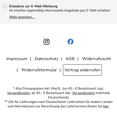
Kundenbewertungen (330)
Erlaubnis zur E-Mail-Werbung
4,9/5
*****
Ich möchte regelmäßig interessante Angebote per E-Mail erhalten
und ausserdem nach Erhalt meiner Bestellung an die Möglichkeit zur
Mehr anzeigen ...
Abgabe einer Produktbewertung erinnert werden. Meine
Einwilligung kann ich jederzeit gegenüber Apothekerin U. Reuter
widerrufen. Meine E-Mail-Adresse wird nicht an andere
Unternehmen weitergegeben. Zu statistischen Zwecken wird in
anonymer Form ausgewertet, welche Links im Newsletter geklickt
werden. Dabei ist nicht erkennbar, welche konkrete Person geklickt
hat. Diese Einwilligung zur Nutzung meiner E-Mail- Adresse für
Werbezwecke kann ich jederzeit mit Wirkung für die Zukunft
widerrufen, indem ich den Link "Abmelden" am Ende des
Newsletters anklicke oder die Option Newsletter im
Mitgliederbereich deaktiviere. Die
Datenschutzerklärung
habe ich
Impressum
Datenschutz
AGB
Widerrufsrecht
zur Kenntnis genommen.
Widerrufsformular
Vertrag widerrufen
* Alle Preisangaben inkl. MwSt., bis 45,- € Bestellwert zzgl.
Versandkosten
, ab 45,- € Bestellwert inkl.
Versandkosten
innerhalb
Deutschlands
** Gilt für Lieferungen nach Deutschland. Lieferzeiten für andere Länder
und Informationen zur Berechnung des Liefertermins finden Sie
hier
.