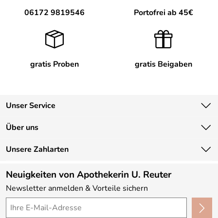
06172 9819546
Portofrei ab 45€
gratis Proben
gratis Beigaben
Unser Service
Kontakt
Über uns
Newsletter
Unsere Bestseller
Unsere Zahlarten
Lieferbedingungen
Marken
Kundenlogin
Neuigkeiten von Apothekerin U. Reuter
Neu
Newsletter anmelden & Vorteile sichern
Angebote
Made in Germany