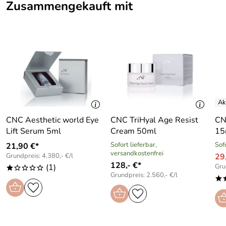
Zusammengekauft mit
CNC Aesthetic world Eye
CNC TriHyal Age Resist
CN
Lift Serum 5ml
Cream 50ml
15
Sofort lieferbar,
Sof
21,90 €*
versandkostenfrei
Grundpreis: 4.380,- €/l
29,
128,- €*
(1)
Gru
*oooo
Grundpreis: 2.560,- €/l
*