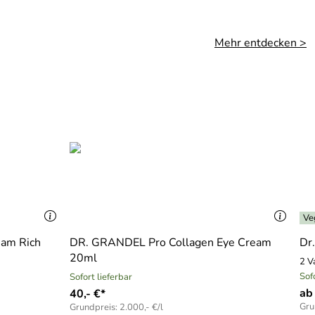
yaluronate, Xanthan Gum, Hyaluronic Acid, Glycerin,
spartate, Acetyl Hexapeptide-1, Tocopherol,
Mehr entdecken >
 Angaben auf der Verpackung.
Ve
eam Rich
DR. GRANDEL Pro Collagen Eye Cream
Dr
20ml
2 V
Sof
Sofort lieferbar
ab
40,- €*
Gru
Grundpreis: 2.000,- €/l