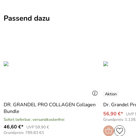
Aqua (Water), Pentylene Glycol, Magnesium Ascorbyl Phosph
Passend dazu
Caprylyl Glycol, Disodium EDTA, Sodium Hydroxide, Propylen
Phenoxyethanol, Salicylic Acid, Potassium Sorbate, Limonen
Bitte beachten Sie: Je nach ausgelieferter Charge können sic
DR. GRANDEL PRO COLLAGEN Collagen
Dr. Grandel P
Bundle
56,90 €*
UVP 
Sofort lieferbar, versandkostenfrei
Grundpreis: 1.138,
46,60 €*
UVP 59,90 €
Grundpreis: 789,83 €/l