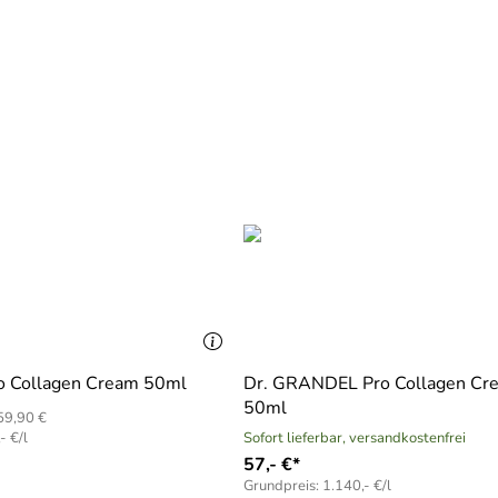
ate, PEG-40 Hydrogenated Castor Oil, Trideceth-9, Sodium H
e Glycol, Ethylhexylglycerin, Methylsilanol Hydroxyproline A
e, Benzyl Alcohol, Parfum (Fragrance).
h die Inhaltsstoffe leicht unterscheiden. Maßgeblich sind die
ro Collagen Cream 50ml
Dr. GRANDEL Pro Collagen Cr
50ml
59,90 €
- €/l
Sofort lieferbar, versandkostenfrei
57,- €*
Grundpreis: 1.140,- €/l