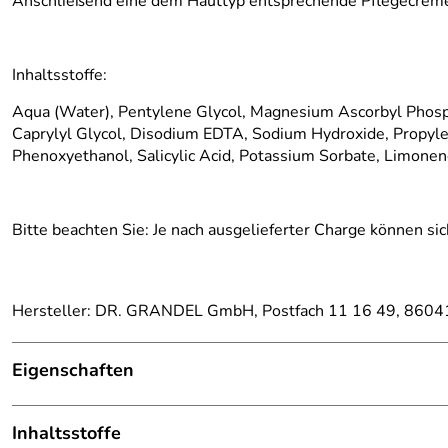
Anschließend eine dem Hauttyp entsprechende Pflegecrem
Inhaltsstoffe:
Aqua (Water), Pentylene Glycol, Magnesium Ascorbyl Phosph
Caprylyl Glycol, Disodium EDTA, Sodium Hydroxide, Propylen
Phenoxyethanol, Salicylic Acid, Potassium Sorbate, Limonen
Bitte beachten Sie: Je nach ausgelieferter Charge können sic
Hersteller: DR. GRANDEL GmbH, Postfach 11 16 49, 86041
Eigenschaften
Konzentrat / Serum
Inhaltsstoffe
Hauttyp:
alle Hauttypen