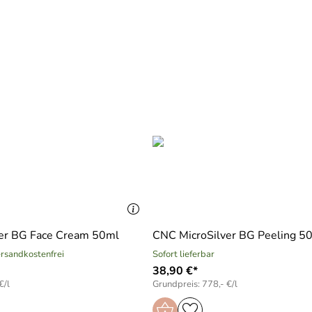
er BG Face Cream 50ml
CNC MicroSilver BG Peeling 5
versandkostenfrei
Sofort lieferbar
38,90 €*
€/l
Grundpreis: 778,- €/l