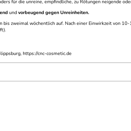
ers für die unreine, empfindliche, zu Rötungen neigende oder 
rend
und
vorbeugend
gegen Unreinheiten.
n bis zweimal wöchentlich auf. Nach einer Einwirkzeit von 
t).
ippsburg, https://cnc-cosmetic.de
teriell, feuchtigkeitspendend
ter, Vit. E, Zitronensäure