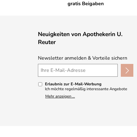
gratis Beigaben
Neuigkeiten von Apothekerin U.
Reuter
Newsletter anmelden & Vorteile sichern
Erlaubnis zur E-Mail-Werbung
Ich möchte regelmäßig interessante Angebote
per E-Mail erhalten und ausserdem nach Erhalt
Mehr anzeigen ...
meiner Bestellung an die Möglichkeit zur Abgabe
einer Produktbewertung erinnert werden. Meine
Einwilligung kann ich jederzeit gegenüber
Apothekerin U. Reuter widerrufen. Meine E-Mail-
Adresse wird nicht an andere Unternehmen
weitergegeben. Zu statistischen Zwecken wird in
anonymer Form ausgewertet, welche Links im
Newsletter geklickt werden. Dabei ist nicht
erkennbar, welche konkrete Person geklickt hat.