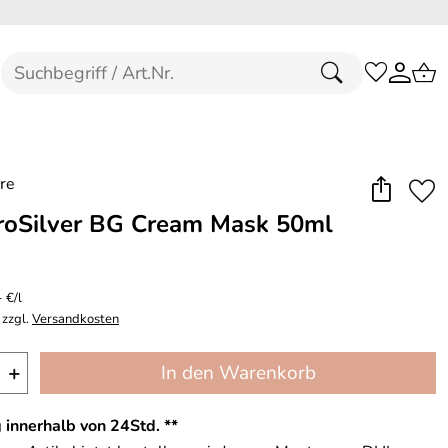
roSilver BG Cream Mask 50ml
 €/l
 zzgl.
Versandkosten
+
In den Warenkorb
 innerhalb von 24Std. **