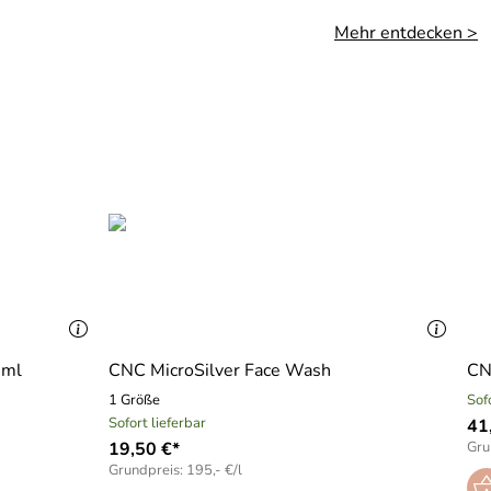
Mehr entdecken >
0ml
CNC MicroSilver Face Wash
CN
1 Größe
Sof
Sofort lieferbar
41
19,50 €*
Gru
Grundpreis: 195,- €/l