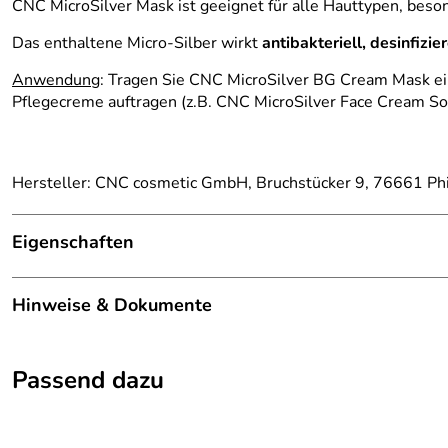
CNC MicroSilver Mask ist geeignet für alle Hauttypen, besond
Das enthaltene Micro-Silber wirkt
antibakteriell, desinfizie
Anwendung
: Tragen Sie CNC MicroSilver BG Cream Mask ei
Pflegecreme auftragen (z.B. CNC MicroSilver Face Cream Sof
Hersteller: CNC cosmetic GmbH, Bruchstücker 9, 76661 Phil
Eigenschaften
Gesichtsmaske
Hinweise & Dokumente
Hauttyp:
Mischhaut
Weiter zu CNC MicroSilver Face Cream Soft.
Eigenschaft:
entzündungshemmend, beruhigend, antibak
Passend dazu
Wirkstoffe:
Micro-Silber, Panthenol, Shea-Öl, Sheabut