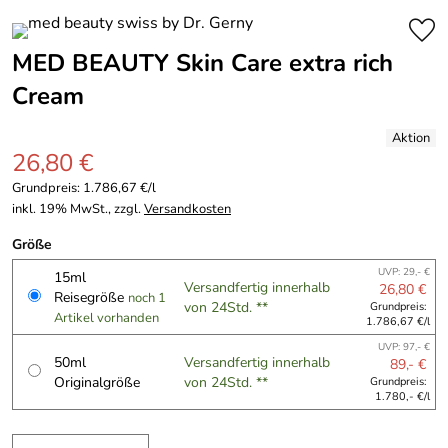
MED BEAUTY Skin Care extra rich
Cream
26,80 €
Grundpreis:
1.786,67 €/l
inkl. 19% MwSt., zzgl.
Versandkosten
Größe
UVP: 29,- €
15ml
Versandfertig innerhalb
26,80 €
Reisegröße
noch 1
von 24Std. **
Grundpreis:
Artikel vorhanden
1.786,67 €/l
UVP: 97,- €
50ml
Versandfertig innerhalb
89,- €
Originalgröße
von 24Std. **
Grundpreis:
1.780,- €/l