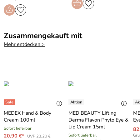
Anwendung
: Morgens und abends eine kleine Menge auf
das gereinigte Gesicht auftragen und sanft einmassieren.
Experten-Tipp
: Bei sehr trockener und anspruchsvoller
Zusammengekauft mit
Haut empfehlen wir zusätzlich das hochdosierte
Pflegeserum Vitamin Power E Extra Rich von Med Beauty
Mehr entdecken >
swiss unter der der Creme aufzutragen.
Hersteller: Med Beauty Swiss AG,
Weissenbrunnenstrasse 41, 8903 Birmensdorf / ZH
Schweiz, https://www.medbeauty.com
MEDEX Hand & Body
MED BEAUTY Lifting
ME
Cream 100ml
Derma Flavon Phyto Eye &
Ey
Lip Cream 15ml
Sofort lieferbar
82
20,90 €*
Sofort lieferbar,
Gru
UVP 23,20 €