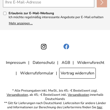
Made in Germany
Kundenbewertungen (330)
Erlaubnis zur E-Mail-Werbung
4,9/5
*****
Ich möchte regelmäßig interessante Angebote per E-Mail erhalten
und ausserdem nach Erhalt meiner Bestellung an die Möglichkeit zur
Mehr anzeigen ...
Abgabe einer Produktbewertung erinnert werden. Meine
Einwilligung kann ich jederzeit gegenüber Apothekerin U. Reuter
widerrufen. Meine E-Mail-Adresse wird nicht an andere
Unternehmen weitergegeben. Zu statistischen Zwecken wird in
anonymer Form ausgewertet, welche Links im Newsletter geklickt
werden. Dabei ist nicht erkennbar, welche konkrete Person geklickt
hat. Diese Einwilligung zur Nutzung meiner E-Mail- Adresse für
Werbezwecke kann ich jederzeit mit Wirkung für die Zukunft
widerrufen, indem ich den Link "Abmelden" am Ende des
Newsletters anklicke oder die Option Newsletter im
Mitgliederbereich deaktiviere. Die
Datenschutzerklärung
habe ich
Impressum
Datenschutz
AGB
Widerrufsrecht
zur Kenntnis genommen.
Widerrufsformular
Vertrag widerrufen
* Alle Preisangaben inkl. MwSt., bis 45,- € Bestellwert zzgl.
Versandkosten
, ab 45,- € Bestellwert inkl.
Versandkosten
innerhalb
Deutschlands
** Gilt für Lieferungen nach Deutschland. Lieferzeiten für andere Länder
und Informationen zur Berechnung des Liefertermins finden Sie
hier
.