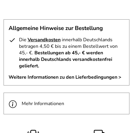
der entwässernden Wirkung leichte Abdrücke auf der
Haut, die nach einigen Stunden verschwinden: Die Haut
wird glatt und frei von Wassereinlagerungen. Das
bakteriostatische Garn mit speziellen, atmungsaktiven
Allgemeine Hinweise zur Bestellung
Eigenschaften hält das biologische Gleichgewicht der Haut
und verhindert die Bildung schlechter Gerüche.
Die
Versandkosten
innerhalb Deutschlands
betragen 4,50 € bis zu einem Bestellwert von
Zusammensetzung
: 80% POLYAMID 18% ELASTAN 2%
45,- €.
Bestellungen ab 45,- € werden
BAUMWOLLE
innerhalb Deutschlands versandkostenfrei
geliefert.
Bei der Wahl der passenden Größe der Solidea High
Waist Short sollten Sie Bezug auf untenstehende Tabelle
Weitere Informationen zu den Lieferbedingungen >
nehmen, in der die diversen Größen nach dem Verhältnis
zwischen Körpergröße in Zentimetern(KÖRPERGRÖßE
CM) und Gewicht in Kilogramm (GEWICHT KG) festgelegt
sind.
Mehr Informationen
Hersteller: Calzificio Pinelli Srl, Via Germania 11, 46042
Castel Goffredo - Mantua - Italien,