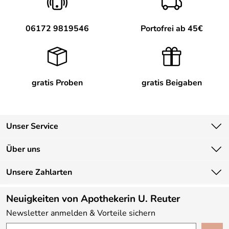
https://www.solidea.com/de
06172 9819546
Portofrei ab 45€
gratis Proben
gratis Beigaben
Unser Service
Kontakt
Über uns
Newsletter
Unsere Bestseller
Unsere Zahlarten
Lieferbedingungen
Marken
Kundenlogin
Neuigkeiten von Apothekerin U. Reuter
Neu
Newsletter anmelden & Vorteile sichern
Angebote