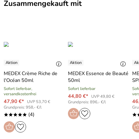
Zusammengekauft mit
MEDEX Crème Riche de
MEDEX Essence de Beauté
ME
l′Océan 50ml
50ml
SP
Sofort lieferbar,
Sofort lieferbar
Sofo
versandkostenfrei
ver
44,80 €*
UVP 49,80 €
47,90 €*
46
UVP 53,70 €
Grundpreis: 896,- €/l
Grundpreis: 958,- €/l
Gru
(4)
*****
*