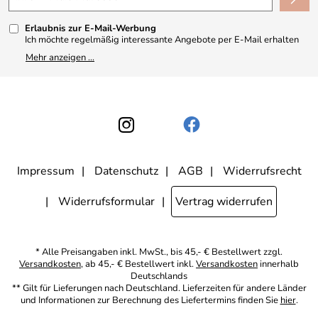
Kundenbewertungen (330)
Erlaubnis zur E-Mail-Werbung
4,9/5
*****
Ich möchte regelmäßig interessante Angebote per E-Mail erhalten
und ausserdem nach Erhalt meiner Bestellung an die Möglichkeit zur
Mehr anzeigen ...
Abgabe einer Produktbewertung erinnert werden. Meine
Einwilligung kann ich jederzeit gegenüber Apothekerin U. Reuter
widerrufen. Meine E-Mail-Adresse wird nicht an andere
Unternehmen weitergegeben. Zu statistischen Zwecken wird in
anonymer Form ausgewertet, welche Links im Newsletter geklickt
werden. Dabei ist nicht erkennbar, welche konkrete Person geklickt
hat. Diese Einwilligung zur Nutzung meiner E-Mail- Adresse für
Werbezwecke kann ich jederzeit mit Wirkung für die Zukunft
widerrufen, indem ich den Link "Abmelden" am Ende des
Newsletters anklicke oder die Option Newsletter im
Mitgliederbereich deaktiviere. Die
Datenschutzerklärung
habe ich
Impressum
Datenschutz
AGB
Widerrufsrecht
zur Kenntnis genommen.
Widerrufsformular
Vertrag widerrufen
* Alle Preisangaben inkl. MwSt., bis 45,- € Bestellwert zzgl.
Versandkosten
, ab 45,- € Bestellwert inkl.
Versandkosten
innerhalb
Deutschlands
** Gilt für Lieferungen nach Deutschland. Lieferzeiten für andere Länder
und Informationen zur Berechnung des Liefertermins finden Sie
hier
.