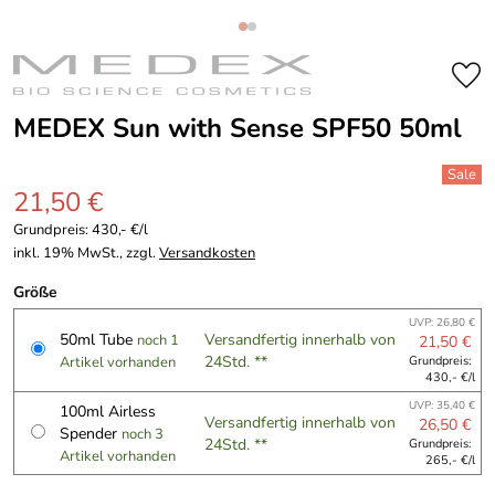
MEDEX Sun with Sense SPF50 50ml
21,50 €
Grundpreis:
430,- €/l
inkl. 19% MwSt., zzgl.
Versandkosten
Größe
UVP: 26,80 €
50ml Tube
Versandfertig innerhalb von
noch 1
21,50 €
24Std. **
Artikel vorhanden
Grundpreis:
430,- €/l
UVP: 35,40 €
100ml Airless
Versandfertig innerhalb von
26,50 €
Spender
noch 3
24Std. **
Grundpreis:
Artikel vorhanden
265,- €/l