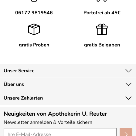
06172 9819546
Portofrei ab 45€
gratis Proben
gratis Beigaben
Unser Service
Kontakt
Über uns
Newsletter
Unsere Bestseller
Unsere Zahlarten
Lieferbedingungen
Marken
Kundenlogin
Neuigkeiten von Apothekerin U. Reuter
Neu
Newsletter anmelden & Vorteile sichern
Angebote
Made in Germany