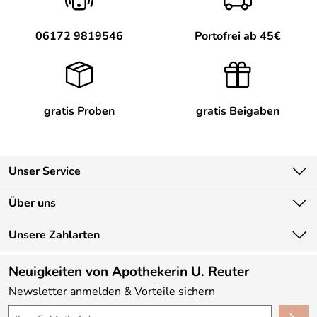
Hersteller: CNC cosmetic GmbH, Bruchstücker 9, 76661
06172 9819546
Portofrei ab 45€
Philippsburg, https://cnc-cosmetic.de
gratis Proben
gratis Beigaben
Unser Service
Kontakt
Über uns
Newsletter
Unsere Bestseller
Unsere Zahlarten
Lieferbedingungen
Marken
Kundenlogin
Neuigkeiten von Apothekerin U. Reuter
Neu
Newsletter anmelden & Vorteile sichern
Angebote