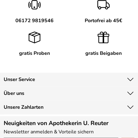
06172 9819546
Portofrei ab 45€
gratis Proben
gratis Beigaben
Unser Service
Kontakt
Über uns
Newsletter
Unsere Bestseller
Unsere Zahlarten
Lieferbedingungen
Marken
Kundenlogin
Neuigkeiten von Apothekerin U. Reuter
Neu
Newsletter anmelden & Vorteile sichern
Angebote