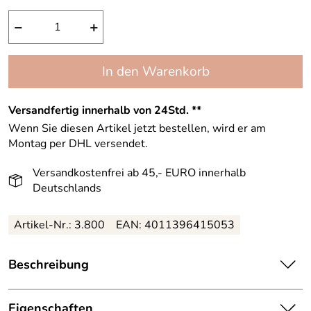
−
+
In den Warenkorb
Versandfertig innerhalb von 24Std. **
Wenn Sie diesen Artikel jetzt bestellen, wird er am
Montag per DHL versendet.
Versandkostenfrei ab 45,- EURO innerhalb
Deutschlands
Artikel-Nr.: 3.800
EAN: 4011396415053
Beschreibung
Sensicode Oil Serum wurde speziell für die sensible,
gereizte & teilweise spröde Haut (schuppige Stellen)
Eigenschaften