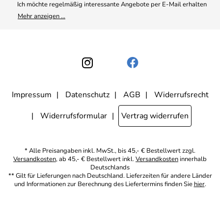
4,9/5
*****
Ich möchte regelmäßig interessante Angebote per E-Mail erhalten
und ausserdem nach Erhalt meiner Bestellung an die Möglichkeit zur
Mehr anzeigen ...
Abgabe einer Produktbewertung erinnert werden. Meine
Einwilligung kann ich jederzeit gegenüber Apothekerin U. Reuter
widerrufen. Meine E-Mail-Adresse wird nicht an andere
Unternehmen weitergegeben. Zu statistischen Zwecken wird in
anonymer Form ausgewertet, welche Links im Newsletter geklickt
werden. Dabei ist nicht erkennbar, welche konkrete Person geklickt
hat. Diese Einwilligung zur Nutzung meiner E-Mail- Adresse für
Werbezwecke kann ich jederzeit mit Wirkung für die Zukunft
widerrufen, indem ich den Link "Abmelden" am Ende des
Newsletters anklicke oder die Option Newsletter im
Mitgliederbereich deaktiviere. Die
Datenschutzerklärung
habe ich
Impressum
Datenschutz
AGB
Widerrufsrecht
zur Kenntnis genommen.
Widerrufsformular
Vertrag widerrufen
* Alle Preisangaben inkl. MwSt., bis 45,- € Bestellwert zzgl.
Versandkosten
, ab 45,- € Bestellwert inkl.
Versandkosten
innerhalb
Deutschlands
** Gilt für Lieferungen nach Deutschland. Lieferzeiten für andere Länder
und Informationen zur Berechnung des Liefertermins finden Sie
hier
.