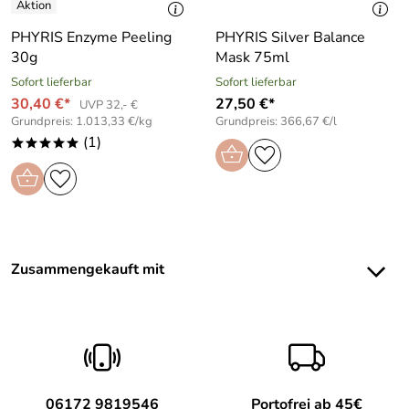
PHYRIS Enzyme Peeling
PHYRIS Silver Balance
30g
Mask 75ml
Sofort lieferbar
Sofort lieferbar
30,40 €*
27,50 €*
UVP 32,- €
Grundpreis: 1.013,33 €/kg
Grundpreis: 366,67 €/l
(1)
*****
Zusammengekauft mit
06172 9819546
Portofrei ab 45€