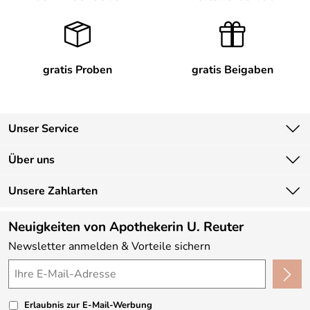
gratis Proben
gratis Beigaben
Unser Service
Kontakt
Über uns
Newsletter
Unsere Bestseller
Unsere Zahlarten
Lieferbedingungen
Marken
Kundenlogin
Neuigkeiten von Apothekerin U. Reuter
Neu
Newsletter anmelden & Vorteile sichern
Angebote
Made in Germany
Kundenbewertungen (330)
Erlaubnis zur E-Mail-Werbung