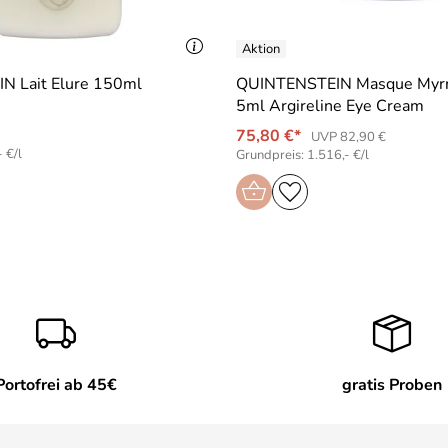
N Lait Elure 150ml
QUINTENSTEIN Masque Myrr
5ml Argireline Eye Cream
75,80 €*
UVP 82,90 €
 €/l
Grundpreis: 1.516,- €/l
Portofrei ab 45€
gratis Proben