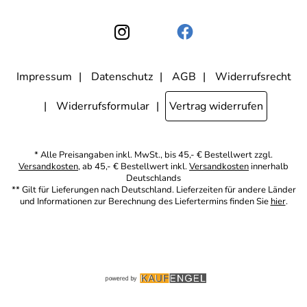
Unternehmen weitergegeben. Zu statistischen Zwecken wird in
anonymer Form ausgewertet, welche Links im Newsletter geklickt
werden. Dabei ist nicht erkennbar, welche konkrete Person geklickt
hat. Diese Einwilligung zur Nutzung meiner E-Mail- Adresse für
Werbezwecke kann ich jederzeit mit Wirkung für die Zukunft
widerrufen, indem ich den Link "Abmelden" am Ende des
Newsletters anklicke oder die Option Newsletter im
Mitgliederbereich deaktiviere. Die
Datenschutzerklärung
habe ich
Impressum
Datenschutz
AGB
Widerrufsrecht
zur Kenntnis genommen.
Widerrufsformular
Vertrag widerrufen
* Alle Preisangaben inkl. MwSt., bis 45,- € Bestellwert zzgl.
Versandkosten
, ab 45,- € Bestellwert inkl.
Versandkosten
innerhalb
Deutschlands
** Gilt für Lieferungen nach Deutschland. Lieferzeiten für andere Länder
und Informationen zur Berechnung des Liefertermins finden Sie
hier
.