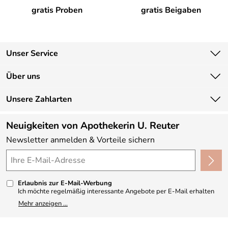
gratis Proben
gratis Beigaben
Unser Service
Kontakt
Über uns
Newsletter
Unsere Bestseller
Unsere Zahlarten
Lieferbedingungen
Marken
Kundenlogin
Neuigkeiten von Apothekerin U. Reuter
Neu
Newsletter anmelden & Vorteile sichern
Angebote
Made in Germany
Kundenbewertungen (330)
Erlaubnis zur E-Mail-Werbung
4,9/5
*****
Ich möchte regelmäßig interessante Angebote per E-Mail erhalten
und ausserdem nach Erhalt meiner Bestellung an die Möglichkeit zur
Mehr anzeigen ...
Abgabe einer Produktbewertung erinnert werden. Meine
Einwilligung kann ich jederzeit gegenüber Apothekerin U. Reuter
widerrufen. Meine E-Mail-Adresse wird nicht an andere