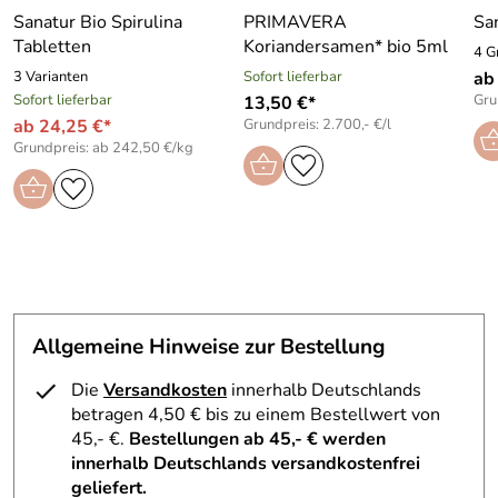
Sanatur Bio Spirulina
PRIMAVERA
Sa
Tabletten
Koriandersamen* bio 5ml
4 G
3 Varianten
Sofort lieferbar
ab
Sofort lieferbar
Gru
13,50 €*
ab 24,25 €*
Grundpreis: 2.700,- €/l
Grundpreis: ab 242,50 €/kg
Allgemeine Hinweise zur Bestellung
Die
Versandkosten
innerhalb Deutschlands
betragen 4,50 € bis zu einem Bestellwert von
45,- €.
Bestellungen ab 45,- € werden
innerhalb Deutschlands versandkostenfrei
geliefert.