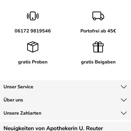
06172 9819546
Portofrei ab 45€
gratis Proben
gratis Beigaben
Unser Service
Kontakt
Über uns
Newsletter
Unsere Bestseller
Unsere Zahlarten
Lieferbedingungen
Marken
Kundenlogin
Neuigkeiten von Apothekerin U. Reuter
Neu