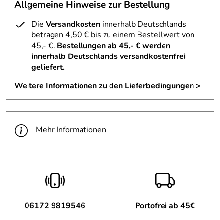
DR. GRANDEL ELEMENTS OF NATURE Nutra Lifting ist
Allgemeine Hinweise zur Bestellung
frei von
:
Die
Versandkosten
innerhalb Deutschlands
Konservierungsstoffen
betragen 4,50 € bis zu einem Bestellwert von
Parabenen
45,- €.
Bestellungen ab 45,- € werden
innerhalb Deutschlands versandkostenfrei
Mineralölen
geliefert.
Erölkomponenten
Paraffinen
Weitere Informationen zu den Lieferbedingungen >
Silikonen
PEG-Emulgatoren
Farb- und synthetischen Duftstoffen
Mehr Informationen
Inhaltsstoffe / INCI::
Aqua (Water), Glycerin, Cetearyl Alcohol, Pentyleneclycol,
Oleyl Erucate, Squalane, Butyrospermum Parkii (Shea
Butter), Cetearyl Clucoside, Caprylic/Capric Triglyceride,
06172 9819546
Portofrei ab 45€
Theobroma Cacao (Cocoa) Seed Butter, Secale Cereale