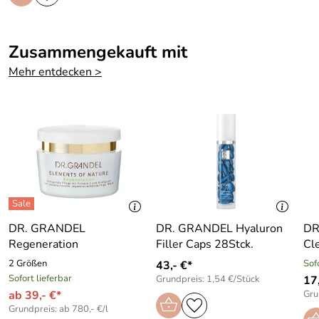
Zusammengekauft mit
Mehr entdecken >
DR. GRANDEL
DR. GRANDEL Hyaluron
DR
Regeneration
Filler Caps 28Stck.
Cl
2 Größen
Sof
43,- €*
Sofort lieferbar
Grundpreis: 1,54 €/Stück
17
ab 39,- €*
Gru
Grundpreis: ab 780,- €/l