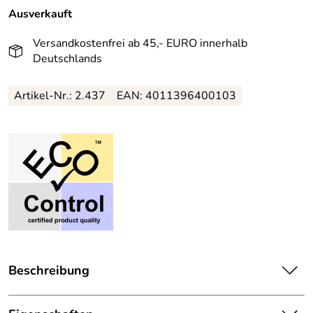
Ausverkauft
Versandkostenfrei ab 45,- EURO innerhalb
Deutschlands
Artikel-Nr.: 2.437
EAN: 4011396400103
Beschreibung
DR. GRANDEL Elements of nature Puri Soft befreit,
erfrischt und schenkt der Haut ein neues Gefühl