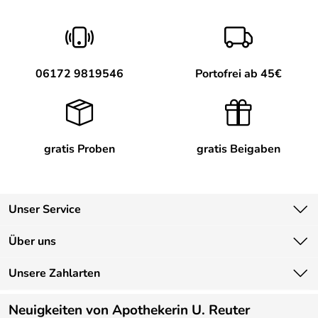
06172 9819546
Portofrei ab 45€
gratis Proben
gratis Beigaben
Unser Service
Kontakt
Über uns
Newsletter
Unsere Bestseller
Unsere Zahlarten
Lieferbedingungen
Marken
Kundenlogin
Neuigkeiten von Apothekerin U. Reuter
Neu