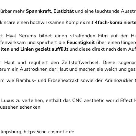
pürbar mehr
Spannkraft
,
Elatizität
und eine leuchtende Ausstr
 Skincare einen hochwirksamen Komplex mit
4fach-kombinierte
ct Hyal Serums bildet einen straffenden Film auf der Ha
efenwirksam und speichert die
Feuchtigkeit
über einen länger
lten und Linien gezielt auffüllt
und diese direkt nach dem Auft
er Haut und reguliert den Zellstoffwechsel. Diese sogena
Serum ein Austrocknen der Haut und machen sie weich und ges
um wie Bambus- und Erbsenextrakt sowie der Aminozucker Gl
uxus zu verleihen, enthält das CNC aesthetic world Effect
Aussehen schenken.
ippsburg, https://cnc-cosmetic.de