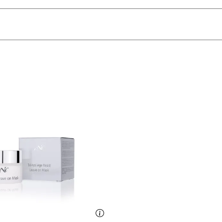
ättende Pflegecreme? Entdecken Sie die CNC TriHyal Age Resi
d, schützend
, Erbsenextrakt, Glucosamine, Goldpartikel