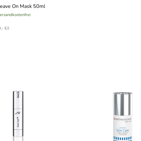
Leave On Mask 50ml
versandkostenfrei
,- €/l