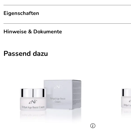
Eigenschaften
Konzentrat / Serum
Hinweise & Dokumente
Hauttyp:
Mischhaut
Sie suchen noch eine gleichwertige, verfeinernde und gl
Eigenschaft:
feuchtigkeitspendend, glättend, festigen
Passend dazu
Wirkstoffe:
4-fach Hyaluron, Lezithin, Bambusextrakt