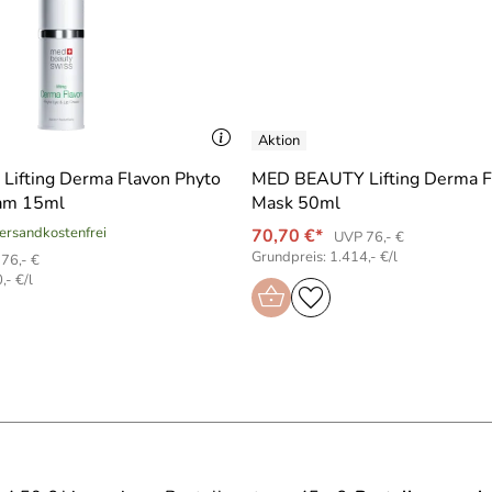
 Flavon Phyto
MED BEAUTY Lifting Derma F
eam 15ml
Mask 50ml
versandkostenfrei
70,70 €*
UVP 76,- €
Grundpreis: 1.414,- €/l
76,- €
,- €/l