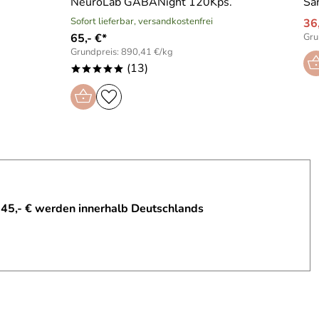
NeuroLab GABANight 120Kps.
Sa
Sofort lieferbar, versandkostenfrei
36
65,- €*
Gru
Grundpreis: 890,41 €/kg
(13)
*****
 45,- € werden innerhalb Deutschlands