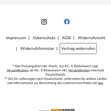
Einwilligung kann ich jederzeit gegenüber Apothekerin U. Reuter
widerrufen. Meine E-Mail-Adresse wird nicht an andere
Unternehmen weitergegeben. Zu statistischen Zwecken wird in
anonymer Form ausgewertet, welche Links im Newsletter geklickt
werden. Dabei ist nicht erkennbar, welche konkrete Person geklickt
hat. Diese Einwilligung zur Nutzung meiner E-Mail- Adresse für
Werbezwecke kann ich jederzeit mit Wirkung für die Zukunft
widerrufen, indem ich den Link "Abmelden" am Ende des
Newsletters anklicke oder die Option Newsletter im
Mitgliederbereich deaktiviere. Die
Datenschutzerklärung
habe ich
Impressum
Datenschutz
AGB
Widerrufsrecht
zur Kenntnis genommen.
Widerrufsformular
Vertrag widerrufen
* Alle Preisangaben inkl. MwSt., bis 45,- € Bestellwert zzgl.
Versandkosten
, ab 45,- € Bestellwert inkl.
Versandkosten
innerhalb
Deutschlands
** Gilt für Lieferungen nach Deutschland. Lieferzeiten für andere Länder
und Informationen zur Berechnung des Liefertermins finden Sie
hier
.