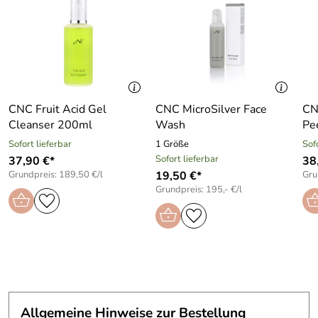
CNC Fruit Acid Gel
CNC MicroSilver Face
CN
Cleanser 200ml
Wash
Pe
Sofort lieferbar
1 Größe
Sof
Sofort lieferbar
37,90 €*
38
Grundpreis: 189,50 €/l
19,50 €*
Gru
Grundpreis: 195,- €/l
Allgemeine Hinweise zur Bestellung