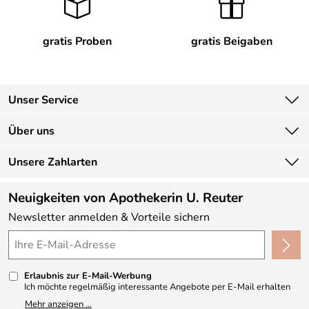
gratis Proben
gratis Beigaben
Unser Service
Kontakt
Über uns
Newsletter
Unsere Bestseller
Unsere Zahlarten
Lieferbedingungen
Marken
Kundenlogin
Neuigkeiten von Apothekerin U. Reuter
Neu
Newsletter anmelden & Vorteile sichern
Angebote
Made in Germany
Kundenbewertungen (330)
Erlaubnis zur E-Mail-Werbung
4,9/5
*****
Ich möchte regelmäßig interessante Angebote per E-Mail erhalten
und ausserdem nach Erhalt meiner Bestellung an die Möglichkeit zur
Mehr anzeigen ...
Abgabe einer Produktbewertung erinnert werden. Meine