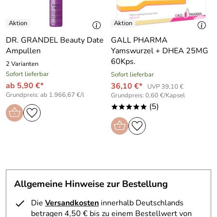
³Biotin, Zink und Selen tragen zur
Erhaltung normaler
Haare
bei.
⁴Zink und Selen tragen zur
Erhaltung normaler Nägel
bei.
DR. GRANDEL Beauty Date
GALL PHARMA
Ampullen
Yamswurzel + DHEA 25MG
Eine ausgewogene, abwechslungsreiche Ernährung und
60Kps.
2 Varianten
eine gesunde Lebensweise sind wichtig für Ihre
Sofort lieferbar
Sofort lieferbar
Gesundheit.
ab 5,90 €*
36,10 €*
UVP 39,10 €
VERZEHREMPFEHLUNG
Grundpreis: ab 1.966,67 €/l
Grundpreis: 0,60 €/Kapsel
(5)
*****
Morgens ein 20ml Trinkfläschchen Dr. Niedermaier Beauty
Drink Hyaluron einnehmen, danach etwas stilles Wasser
trinken.
Dr. Niedermaier empfiehlt eine tägliche Einnahme über
mindestens 8 Wochen. Um die positiven Effekte
beizubehalten, empfehlen wir danach alle 2 bis 3 Tage -
bei Bedarf auch täglich - das Produkt weiter einzunehmen.
Allgemeine Hinweise zur Bestellung
Vor Gebrauch gut schütteln. Fläschchen nach dem Öffnen
Die
Versandkosten
innerhalb Deutschlands
innerhalb eines Tages verbrauchen. Nicht über 25°C
betragen 4,50 € bis zu einem Bestellwert von