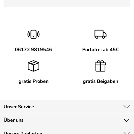
06172 9819546
Portofrei ab 45€
gratis Proben
gratis Beigaben
Unser Service
Kontakt
Über uns
Newsletter
Unsere Bestseller
Unsere Zahlarten