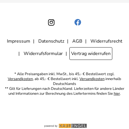
Einwilligung kann ich jederzeit gegenüber Apothekerin U. Reuter
widerrufen. Meine E-Mail-Adresse wird nicht an andere
Unternehmen weitergegeben. Zu statistischen Zwecken wird in
anonymer Form ausgewertet, welche Links im Newsletter geklickt
werden. Dabei ist nicht erkennbar, welche konkrete Person geklickt
hat. Diese Einwilligung zur Nutzung meiner E-Mail- Adresse für
Werbezwecke kann ich jederzeit mit Wirkung für die Zukunft
widerrufen, indem ich den Link "Abmelden" am Ende des
Newsletters anklicke oder die Option Newsletter im
Mitgliederbereich deaktiviere. Die
Datenschutzerklärung
habe ich
Impressum
Datenschutz
AGB
Widerrufsrecht
zur Kenntnis genommen.
Widerrufsformular
Vertrag widerrufen
* Alle Preisangaben inkl. MwSt., bis 45,- € Bestellwert zzgl.
Versandkosten
, ab 45,- € Bestellwert inkl.
Versandkosten
innerhalb
Deutschlands
** Gilt für Lieferungen nach Deutschland. Lieferzeiten für andere Länder
und Informationen zur Berechnung des Liefertermins finden Sie
hier
.