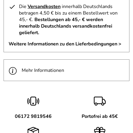
Die
Versandkosten
innerhalb Deutschlands
Zusammensetzung:
pro 2 Kapseln
%
betragen 4,50 € bis zu einem Bestellwert von
NRV*
45,- €.
Bestellungen ab 45,- € werden
Pantothensäure
368 mg
6133
innerhalb Deutschlands versandkostenfrei
%
geliefert.
Süßholzwurzel Extrakt
400 mg
**
Ginseng Extrakt
Weitere Informationen zu den Lieferbedingungen >
100 mg
**
Ashwagandha Extrakt
100 mg
**
* % NRV= Prozent des Nährstoffbezugswertes
(Verordnung (EU) Nr. 1169/2011)
Mehr Informationen
** Kein NRV festgelegt
Einnahmeempfehlung
: 2 Kapseln NeuroLab AdrePlus
täglich mit viel Flüssigkeit 1/2 h vor oder 2 h nach dem
Essen verzehren.
NeuroLab AdrePlus enthält
Süßholz
–
bei hohem
Blutdruck sollte ein übermäßiger Verzehr dieses
06172 9819546
Portofrei ab 45€
Erzeugnisses vermieden werden
.
NeuroLab AdrePlus ist Laktose- Gluten- Gentechnikfrei