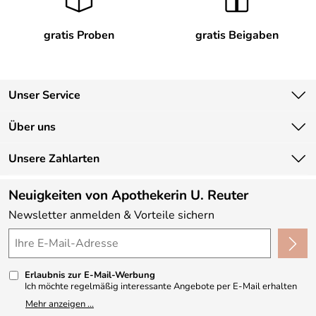
gratis Proben
gratis Beigaben
Zutaten:
Süßholzwurzel Extrakt (Glycyrrhiza glabra), Calcium-D-
Pantothenat, pflanzliche Kapselhülle
Hydroxypropylmethylcellulose, Füllstoff Zellulosepulver,
Unser Service
Ashwagandha Extrakt (Whitaniae Somniferae redix),
Kontakt
Ginseng Extrakt (Panax gingseng).
Über uns
Newsletter
Unsere Bestseller
Unsere Zahlarten
Lieferbedingungen
Marken
Hersteller: Neurolab GmbH, Fischinger Str. 16, 5163
Kundenlogin
Neuigkeiten von Apothekerin U. Reuter
Mattsee, AUSTRIA, https://neurolab.eu
Neu
Newsletter anmelden & Vorteile sichern
Angebote
Made in Germany
Kundenbewertungen (330)
Erlaubnis zur E-Mail-Werbung
4,9/5
*****
Ich möchte regelmäßig interessante Angebote per E-Mail erhalten
und ausserdem nach Erhalt meiner Bestellung an die Möglichkeit zur
Mehr anzeigen ...
Abgabe einer Produktbewertung erinnert werden. Meine