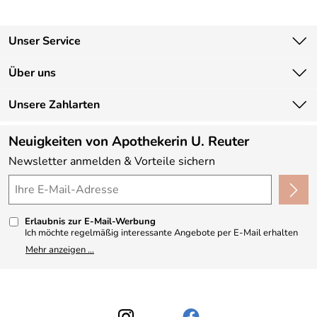
Unser Service
Kontakt
Über uns
Newsletter
Unsere Bestseller
Unsere Zahlarten
Lieferbedingungen
Marken
Kundenlogin
Neuigkeiten von Apothekerin U. Reuter
Neu
Newsletter anmelden & Vorteile sichern
Angebote
Made in Germany
Kundenbewertungen (330)
Erlaubnis zur E-Mail-Werbung
4,9/5
*****
Ich möchte regelmäßig interessante Angebote per E-Mail erhalten
und ausserdem nach Erhalt meiner Bestellung an die Möglichkeit zur
Mehr anzeigen ...
Abgabe einer Produktbewertung erinnert werden. Meine
Einwilligung kann ich jederzeit gegenüber Apothekerin U. Reuter
widerrufen. Meine E-Mail-Adresse wird nicht an andere
Unternehmen weitergegeben. Zu statistischen Zwecken wird in
anonymer Form ausgewertet, welche Links im Newsletter geklickt
werden. Dabei ist nicht erkennbar, welche konkrete Person geklickt