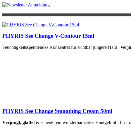
PHYRIS See Change V-Contour 15ml
Feuchtigkeitsspendendes Konzentrat für sichtbar jüngere Haut -
verjü
PHYRIS See Change Smoothing Cream 50ml
Verjüngt, glättet
& schenkt ein wunderbar zartes Hautgefühl - für tr
CNC Ultrasonic Beauty Light
CNC Ultraschallgerät mit Photon-(Licht-)Funktion - jetzt wieder liefer