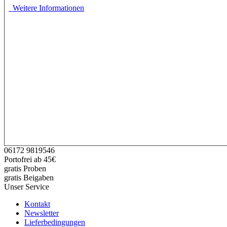
Unsere Bestseller
Marken
Neu
Angebote
Made in Germany
Kundenbewertungen (330)
4,9/5
*****
Unsere Zahlarten
Neuigkeiten von Apothekerin U. Reuter
Newsletter anmelden & Vorteile sichern
Erlaubnis zur E-Mail-Werbung
Ich möchte regelmäßig interessante Angebote per E-Mail erhalten un
kann ich jederzeit gegenüber Apothekerin U. Reuter widerrufen. Me
Links im Newsletter geklickt werden. Dabei ist nicht erkennbar, wel
für die Zukunft widerrufen, indem ich den Link "Abmelden" am Ende 
genommen.
Mehr anzeigen ...