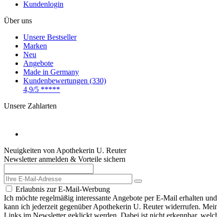
Impressum
Datenschutz
AGB
Widerrufsrecht
Widerrufsformular
Vertrag widerrufen
* Alle Preisangaben inkl. MwSt., bis 45,- € Bestellwert zzgl.
Versand
** Gilt für Lieferungen nach Deutschland. Lieferzeiten für andere L