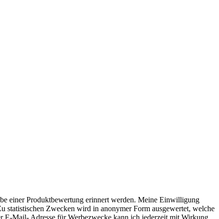
ds
er
.