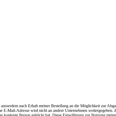
kosten
, ab 45,- € Bestellwert inkl.
Versandkosten
innerhalb Deutschlan
änder und Informationen zur Berechnung des Liefertermins finden Sie
hi