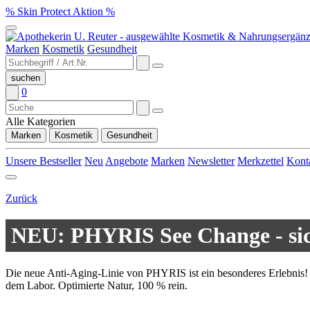
% Skin Protect Aktion %
Marken
Kosmetik
Gesundheit
0
Alle Kategorien
Marken
Kosmetik
Gesundheit
Unsere Bestseller
Neu
Angebote
Marken
Newsletter
Merkzettel
Kont
Zurück
NEU: PHYRIS See Change - si
Die neue Anti-Aging-Linie von PHYRIS ist ein besonderes Erlebnis! S
dem Labor. Optimierte Natur, 100 % rein.