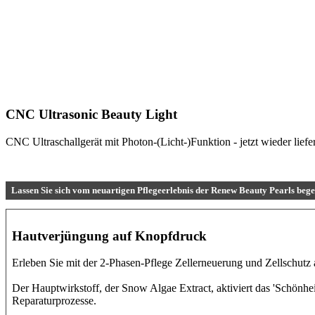
Lassen Sie sich vom neuartigen Pflegeerlebnis der Renew Beauty Pearls bege
Hautverjüngung auf Knopfdruck
Erleben Sie mit der 2-Phasen-Pflege Zellerneuerung und Zellschutz au
Der Hauptwirkstoff, der Snow Algae Extract, aktiviert das 'Schönheit
Reparaturprozesse.
Weitere Informationen
06172 9819546
Portofrei ab 45€
gratis Proben
gratis Beigaben
Unser Service
Kontakt
Newsletter
Lieferbedingungen
Kundenlogin
Über uns