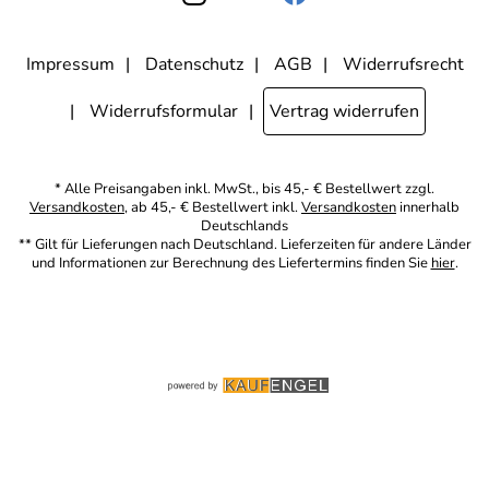
Werbezwecke kann ich jederzeit mit Wirkung für die Zukunft
widerrufen, indem ich den Link "Abmelden" am Ende des
Newsletters anklicke oder die Option Newsletter im
Mitgliederbereich deaktiviere. Die
Datenschutzerklärung
habe ich
Impressum
Datenschutz
AGB
Widerrufsrecht
zur Kenntnis genommen.
Widerrufsformular
Vertrag widerrufen
* Alle Preisangaben inkl. MwSt., bis 45,- € Bestellwert zzgl.
Versandkosten
, ab 45,- € Bestellwert inkl.
Versandkosten
innerhalb
Deutschlands
** Gilt für Lieferungen nach Deutschland. Lieferzeiten für andere Länder
und Informationen zur Berechnung des Liefertermins finden Sie
hier
.