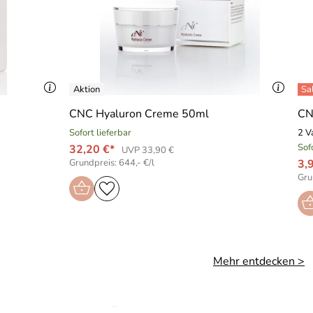
CNC Hyaluron Creme 50ml
CN
Sofort lieferbar
2 V
Sof
32,20 €*
UVP 33,90 €
Grundpreis: 644,- €/l
3,
Gru
Mehr entdecken >