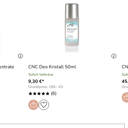
entrate
CNC Deo Kristall 50ml
CN
Sofort lieferbar
Sof
9,30 €*
45
Grundpreis: 186,- €/l
Gru
(6)
*****