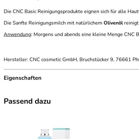
Die CNC Basic Reinigungsprodukte eignen sich für alle Haut
Die Sanfte Reinigungsmilch mit natürlichem
Olivenöl
reinig
Anwendung
: Morgens und abends eine kleine Menge CNC Ba
Hersteller: CNC cosmetic GmbH, Bruchstücker 9, 76661 Phil
Eigenschaften
Reinigungsmilch
Passend dazu
Hauttyp:
Mischhaut
Eigenschaft:
porentief reinigend, pflegend, feuchtigk