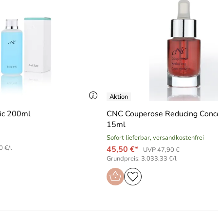
ic 200ml
CNC Couperose Reducing Conc
15ml
Sofort lieferbar, versandkostenfrei
0 €/l
45,50 €*
UVP 47,90 €
Grundpreis: 3.033,33 €/l