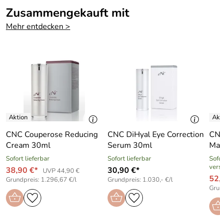
Philippsburg, https://cnc-cosmetic.de
Zusammengekauft mit
Mehr entdecken >
CNC Couperose Reducing
CNC DiHyal Eye Correction
CN
Cream 30ml
Serum 30ml
Ma
Sofort lieferbar
Sofort lieferbar
Sofo
ver
38,90 €*
30,90 €*
UVP 44,90 €
52
Grundpreis: 1.296,67 €/l
Grundpreis: 1.030,- €/l
Gru