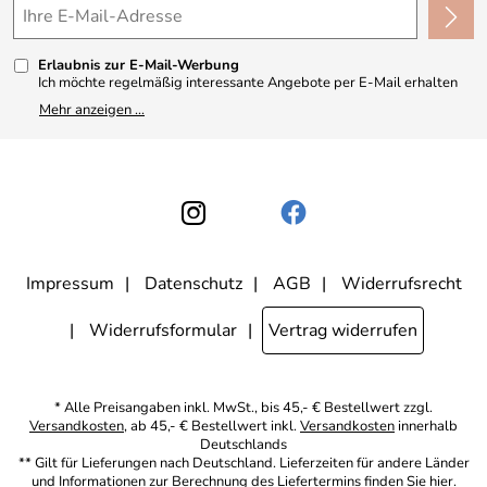
Made in Germany
Kundenbewertungen (330)
Erlaubnis zur E-Mail-Werbung
4,9/5
*****
Ich möchte regelmäßig interessante Angebote per E-Mail erhalten
und ausserdem nach Erhalt meiner Bestellung an die Möglichkeit zur
Mehr anzeigen ...
Abgabe einer Produktbewertung erinnert werden. Meine
Einwilligung kann ich jederzeit gegenüber Apothekerin U. Reuter
widerrufen. Meine E-Mail-Adresse wird nicht an andere
Unternehmen weitergegeben. Zu statistischen Zwecken wird in
anonymer Form ausgewertet, welche Links im Newsletter geklickt
werden. Dabei ist nicht erkennbar, welche konkrete Person geklickt
hat. Diese Einwilligung zur Nutzung meiner E-Mail- Adresse für
Werbezwecke kann ich jederzeit mit Wirkung für die Zukunft
widerrufen, indem ich den Link "Abmelden" am Ende des
Newsletters anklicke oder die Option Newsletter im
Mitgliederbereich deaktiviere. Die
Datenschutzerklärung
habe ich
Impressum
Datenschutz
AGB
Widerrufsrecht
zur Kenntnis genommen.
Widerrufsformular
Vertrag widerrufen
* Alle Preisangaben inkl. MwSt., bis 45,- € Bestellwert zzgl.
Versandkosten
, ab 45,- € Bestellwert inkl.
Versandkosten
innerhalb
Deutschlands
** Gilt für Lieferungen nach Deutschland. Lieferzeiten für andere Länder
und Informationen zur Berechnung des Liefertermins finden Sie
hier
.