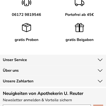
06172 9819546
Portofrei ab 45€
gratis Proben
gratis Beigaben
Unser Service
Kontakt
Über uns
Newsletter
Unsere Bestseller
Unsere Zahlarten
Lieferbedingungen
Marken
Kundenlogin
Neuigkeiten von Apothekerin U. Reuter
Neu
Newsletter anmelden & Vorteile sichern
Angebote