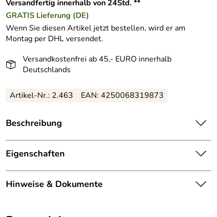
Versandfertig innerhalb von 24Std. **
GRATIS
Lieferung (DE)
Wenn Sie diesen Artikel jetzt bestellen, wird er am
Montag per DHL versendet.
Versandkostenfrei ab 45,- EURO innerhalb
Deutschlands
Artikel-Nr.: 2.463
EAN: 4250068319873
Beschreibung
CNC emergency skin Couperose Reducing Concentrate ist
ein hochkonzentriertes Serum mit
Heidelbeerextrakt
zur
Eigenschaften
gefäßstärkenden Wirkung
.
Konzentrat / Serum
Phytotoine aus konzentrierten Pflanzenextrakten sollen
Hinweise & Dokumente
Hauttyp:
Mischhaut
die Venenwände stärken und so
rote Äderchen sichtlich
reduzieren
. Das in CNC emergency skin Couperose
Weiter zu CNC emergency skin Couperose Reducing
gefäßverengend, beruhigend,
Reducing Concentrate eingesetzte Rutin soll vorbeugend
Cream.