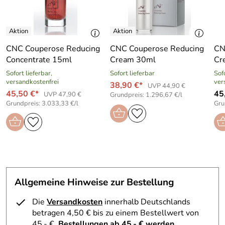
eingesetzt werden. Dermatologisch und mikrobiologisch
getestet, ist sie auch für empfindliche Haut geeignet.
Vielseitige Anwendung – nass oder trocken
Mit dem
beiliegenden Schwamm oder einem Pinsel lässt sich die
CNC Couperose Reducing
CNC Couperose Reducing
CN
IKOS Original Wet & Dry Profischminke wahlweise trocken
Concentrate 15ml
Cream 30ml
Cr
für eine natürlich-matte Abdeckung oder leicht
Sofort lieferbar,
Sofort lieferbar
Sofo
angefeuchtet für höhere Deckkraft auftragen. So werden
versandkostenfrei
ver
38,90 €*
UVP 44,90 €
Pickel, Narben und Pigmentstörungen nahezu unsichtbar
45,50 €*
45
UVP 47,90 €
Grundpreis: 1.296,67 €/l
kaschiert – für ein ebenes, langanhaltendes Finish.
Grundpreis: 3.033,33 €/l
Gru
Professionelle Deckkraft mit variabler Intensität (Wet &
Dry)
Antiseptische Wirkung – ideal bei zu Unreinheiten
neigender Haut
Verträglich: dermatologisch und mikrobiologisch
getestet
Allgemeine Hinweise zur Bestellung
Für empfindliche Haut geeignet
Die
Versandkosten
innerhalb Deutschlands
Gleichmäßiges, natürliches Ergebnis ohne
betragen 4,50 € bis zu einem Bestellwert von
Maskeneffekt
45,- €.
Bestellungen ab 45,- € werden