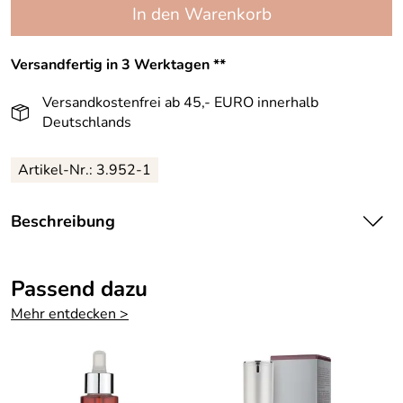
In den Warenkorb
Versandfertig in 3 Werktagen **
Versandkostenfrei ab 45,- EURO innerhalb
Deutschlands
Artikel-Nr.:
3.952-1
Beschreibung
IKOS Original Wet & Dry Profischminke – von CNC
Skincare
Passend dazu
Original Wet & Dry Profischminke – das bewährte
Mehr entdecken >
Geheimrezept für einen ebenmäßigen, professionellen
Teint. Ideal bei Hautirritationen wie Couperose, Rötungen,
Unreinheiten oder Pigmentstörungen. Die Formulierung
wirkt antiseptisch und kann gezielt bei unreiner Haut