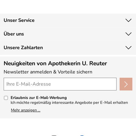
Unser Service
Kontakt
Über uns
Newsletter
Unsere Bestseller
Unsere Zahlarten
Lieferbedingungen
Marken
Kundenlogin
Neuigkeiten von Apothekerin U. Reuter
Neu
Newsletter anmelden & Vorteile sichern
Angebote
Made in Germany
Kundenbewertungen (330)
Erlaubnis zur E-Mail-Werbung
4,9/5
*****
Ich möchte regelmäßig interessante Angebote per E-Mail erhalten
und ausserdem nach Erhalt meiner Bestellung an die Möglichkeit zur
Mehr anzeigen ...
Abgabe einer Produktbewertung erinnert werden. Meine
Einwilligung kann ich jederzeit gegenüber Apothekerin U. Reuter
widerrufen. Meine E-Mail-Adresse wird nicht an andere
Unternehmen weitergegeben. Zu statistischen Zwecken wird in
anonymer Form ausgewertet, welche Links im Newsletter geklickt
werden. Dabei ist nicht erkennbar, welche konkrete Person geklickt