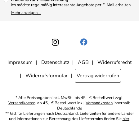
Erlaubnis zur E-Mail-Werbung
4,9/5
*****
Ich möchte regelmäßig interessante Angebote per E-Mail erhalten
und ausserdem nach Erhalt meiner Bestellung an die Möglichkeit zur
Mehr anzeigen ...
Abgabe einer Produktbewertung erinnert werden. Meine
Einwilligung kann ich jederzeit gegenüber Apothekerin U. Reuter
widerrufen. Meine E-Mail-Adresse wird nicht an andere
Unternehmen weitergegeben. Zu statistischen Zwecken wird in
anonymer Form ausgewertet, welche Links im Newsletter geklickt
werden. Dabei ist nicht erkennbar, welche konkrete Person geklickt
hat. Diese Einwilligung zur Nutzung meiner E-Mail- Adresse für
Werbezwecke kann ich jederzeit mit Wirkung für die Zukunft
widerrufen, indem ich den Link "Abmelden" am Ende des
Newsletters anklicke oder die Option Newsletter im
Mitgliederbereich deaktiviere. Die
Datenschutzerklärung
habe ich
Impressum
Datenschutz
AGB
Widerrufsrecht
zur Kenntnis genommen.
Widerrufsformular
Vertrag widerrufen
* Alle Preisangaben inkl. MwSt., bis 45,- € Bestellwert zzgl.
Versandkosten
, ab 45,- € Bestellwert inkl.
Versandkosten
innerhalb
Deutschlands
** Gilt für Lieferungen nach Deutschland. Lieferzeiten für andere Länder
und Informationen zur Berechnung des Liefertermins finden Sie
hier
.