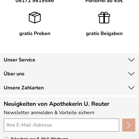
06172 9819546
Portofrei ab 45€
gratis Proben
gratis Beigaben
Unser Service
Kontakt
Über uns
Newsletter
Unsere Bestseller
Unsere Zahlarten
Lieferbedingungen
Marken
Kundenlogin
Neuigkeiten von Apothekerin U. Reuter
Neu
Newsletter anmelden & Vorteile sichern
Angebote
Made in Germany
Kundenbewertungen (330)