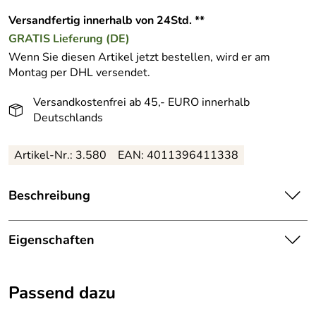
Versandfertig innerhalb von 24Std. **
GRATIS
Lieferung (DE)
Wenn Sie diesen Artikel jetzt bestellen, wird er am
Montag per DHL versendet.
Versandkostenfrei ab 45,- EURO innerhalb
Deutschlands
Artikel-Nr.: 3.580
EAN: 4011396411338
Beschreibung
Verjüngende, nährende und regenerierende Creme für
sehr trockene Haut. Dr. Grandel Beautygen Renew III rich
Eigenschaften
schützt
die kollagenen Fasern und sorgt so für
bessere
Gesichtscreme
Elastizität
.
Passend dazu
Hauttyp:
sehr trockene Haut
Schneealgen Extrakt
- Leitwirkstoff der Serie Beautygen
von Dr. Grandel - aktiviert das ’Schönheitsgen’ der Haut.