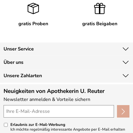
gratis Proben
gratis Beigaben
Unser Service
Kontakt
Über uns
Newsletter
Unsere Bestseller
Unsere Zahlarten
Lieferbedingungen
Marken
Kundenlogin
Neuigkeiten von Apothekerin U. Reuter
Neu
Newsletter anmelden & Vorteile sichern
Angebote
Made in Germany
Kundenbewertungen (330)
Erlaubnis zur E-Mail-Werbung
4,9/5
*****
Ich möchte regelmäßig interessante Angebote per E-Mail erhalten