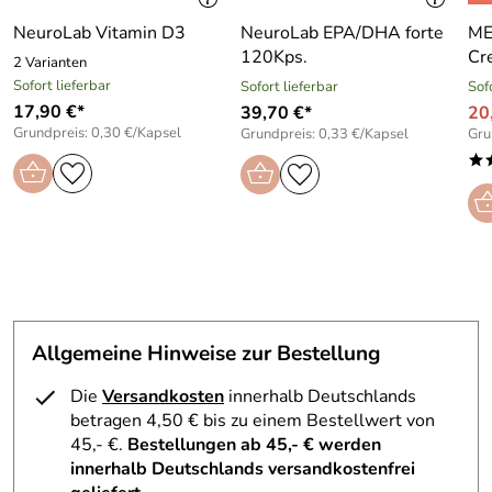
NeuroLab Vitamin D3
NeuroLab EPA/DHA forte
ME
120Kps.
Cr
2 Varianten
Hersteller: Apothekerin U. Reuter, Höhestr. 19, 61348
Sofort lieferbar
Sofort lieferbar
Sof
Bad Homburg, https://www.apothekerin-u-
17,90 €*
39,70 €*
20
reuter.de/Winterpflege.htm#
Grundpreis: 0,30 €/Kapsel
Grundpreis: 0,33 €/Kapsel
Gru
Verantwortliche Person: Ulrike Reuter, Höhestr. 19,
*
61348 Bad Homburg, apoglob@gmail.com
Allgemeine Hinweise zur Bestellung
Die
Versandkosten
innerhalb Deutschlands
betragen 4,50 € bis zu einem Bestellwert von
45,- €.
Bestellungen ab 45,- € werden
innerhalb Deutschlands versandkostenfrei