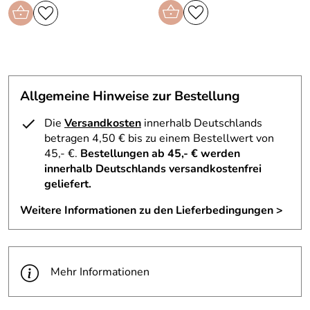
sanft in die Haut eindrücken, bis dieses vollständig von der
Haut aufgenommen wurde. Anschließend die gewohnte
Pflege auftragen.
Allgemeine Hinweise zur Bestellung
Hersteller: CNC cosmetic GmbH, Bruchstücker 9, 76661
Philippsburg, https://cnc-cosmetic.de
Die
Versandkosten
innerhalb Deutschlands
betragen 4,50 € bis zu einem Bestellwert von
45,- €.
Bestellungen ab 45,- € werden
innerhalb Deutschlands versandkostenfrei
geliefert.
Weitere Informationen zu den Lieferbedingungen >
Mehr Informationen