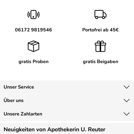
06172 9819546
Portofrei ab 45€
gratis Proben
gratis Beigaben
Unser Service
Kontakt
Über uns
Newsletter
Unsere Bestseller
Unsere Zahlarten
Lieferbedingungen
Marken
Kundenlogin
Neuigkeiten von Apothekerin U. Reuter
Neu