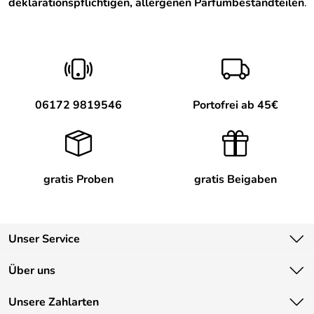
deklarationspflichtigen, allergenen Parfümbestandteilen
.
06172 9819546
Portofrei ab 45€
gratis Proben
gratis Beigaben
Unser Service
Kontakt
Über uns
Newsletter
Unsere Bestseller
Unsere Zahlarten
Lieferbedingungen