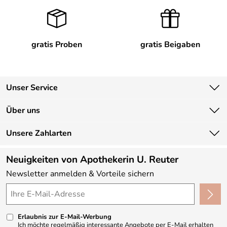
gratis Proben
gratis Beigaben
Unser Service
Kontakt
Über uns
Newsletter
Unsere Bestseller
Unsere Zahlarten
Lieferbedingungen
Marken
Kundenlogin
Neuigkeiten von Apothekerin U. Reuter
Neu
Newsletter anmelden & Vorteile sichern
Angebote
Made in Germany
Kundenbewertungen (330)
Erlaubnis zur E-Mail-Werbung
4,9/5
*****
Ich möchte regelmäßig interessante Angebote per E-Mail erhalten