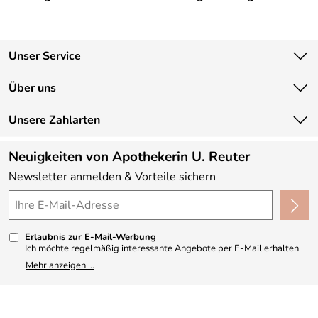
Unser Service
Kontakt
Über uns
Newsletter
Unsere Bestseller
Unsere Zahlarten
Lieferbedingungen
Marken
Kundenlogin
Neuigkeiten von Apothekerin U. Reuter
Neu
Newsletter anmelden & Vorteile sichern
Angebote
Made in Germany
Kundenbewertungen (330)
Erlaubnis zur E-Mail-Werbung
4,9/5
*****
Ich möchte regelmäßig interessante Angebote per E-Mail erhalten
und ausserdem nach Erhalt meiner Bestellung an die Möglichkeit zur
Mehr anzeigen ...
Abgabe einer Produktbewertung erinnert werden. Meine
Einwilligung kann ich jederzeit gegenüber Apothekerin U. Reuter
widerrufen. Meine E-Mail-Adresse wird nicht an andere
Unternehmen weitergegeben. Zu statistischen Zwecken wird in
anonymer Form ausgewertet, welche Links im Newsletter geklickt