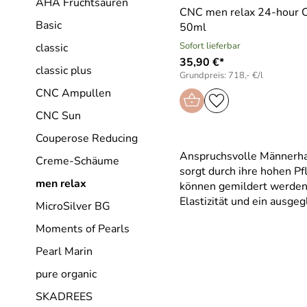
AHA Fruchtsäuren
CNC men relax 24-hour 
Basic
50ml
Sofort lieferbar
classic
35,90 €*
classic plus
Grundpreis: 718,- €/l
CNC Ampullen
CNC Sun
Couperose Reducing
Anspruchsvolle Männerhau
Creme-Schäume
sorgt durch ihre hohen Pf
men relax
können gemildert werden, 
Elastizität und ein ausge
MicroSilver BG
Moments of Pearls
Pearl Marin
pure organic
SKADREES