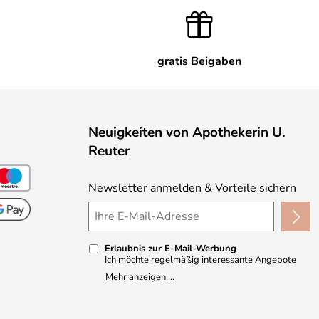
gratis Beigaben
Neuigkeiten von Apothekerin U.
Reuter
Newsletter anmelden & Vorteile sichern
Erlaubnis zur E-Mail-Werbung
Ich möchte regelmäßig interessante Angebote
per E-Mail erhalten und ausserdem nach Erhalt
Mehr anzeigen ...
meiner Bestellung an die Möglichkeit zur Abgabe
einer Produktbewertung erinnert werden. Meine
Einwilligung kann ich jederzeit gegenüber
Apothekerin U. Reuter widerrufen. Meine E-Mail-