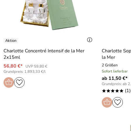
Charlotte Concentré Intensif de la Mer
Charlotte Sop
2x15ml
la Mer
2 Größen
56,80 €*
UVP 59,80 €
Sofort lieferbar
Grundpreis: 1.893,33 €/l
ab 11,50 €*
Grundpreis: ab 2.
(1)
*****