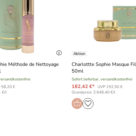
phie Méthode de Nettoyage
Charlottte Sophie Masque Fi
l
50ml
 versandkostenfrei
Sofort lieferbar, versandkostenfrei
182,42 €*
 58,20 €
UVP 192,50 €
 €/l
Grundpreis: 3.648,40 €/l