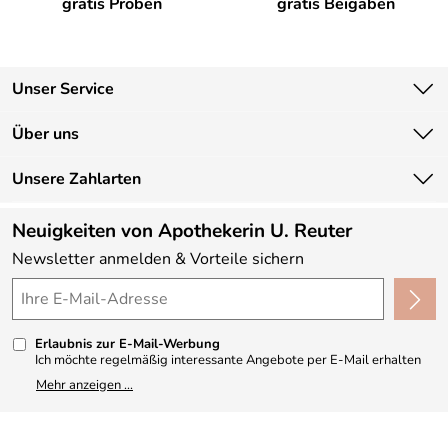
gratis Proben
gratis Beigaben
Unser Service
Kontakt
Über uns
Newsletter
Unsere Bestseller
Unsere Zahlarten
Lieferbedingungen
Marken
Kundenlogin
Neuigkeiten von Apothekerin U. Reuter
Neu
Newsletter anmelden & Vorteile sichern
Angebote
Made in Germany
Kundenbewertungen (330)
Erlaubnis zur E-Mail-Werbung
4,9/5
*****
Ich möchte regelmäßig interessante Angebote per E-Mail erhalten
und ausserdem nach Erhalt meiner Bestellung an die Möglichkeit zur
Mehr anzeigen ...
Abgabe einer Produktbewertung erinnert werden. Meine
Einwilligung kann ich jederzeit gegenüber Apothekerin U. Reuter
widerrufen. Meine E-Mail-Adresse wird nicht an andere
Unternehmen weitergegeben. Zu statistischen Zwecken wird in