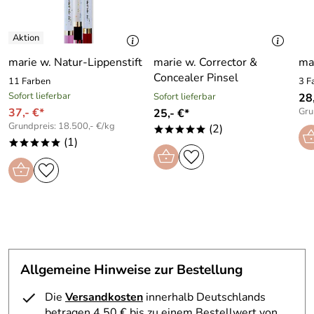
marie w. Natur-Lippenstift
marie w. Corrector &
ma
Concealer Pinsel
11 Farben
3 F
Sofort lieferbar
Sofort lieferbar
28,
37,- €*
Gru
25,- €*
Grundpreis: 18.500,- €/kg
(2)
*****
(1)
*****
Allgemeine Hinweise zur Bestellung
Die
Versandkosten
innerhalb Deutschlands
betragen 4,50 € bis zu einem Bestellwert von