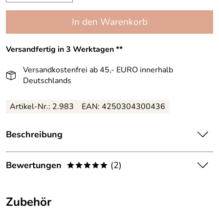
In den Warenkorb
Versandfertig in 3 Werktagen **
Versandkostenfrei ab 45,- EURO innerhalb
Deutschlands
Artikel-Nr.: 2.983
EAN: 4250304300436
Beschreibung
Bewertungen
(2)
*****
Hersteller: M.W. Internationale Naturprodukte GmbH,
Kohlenstr. 23, D-42555 Velbert, https://www.marie-w.de
5,0
*****
Zubehör
5