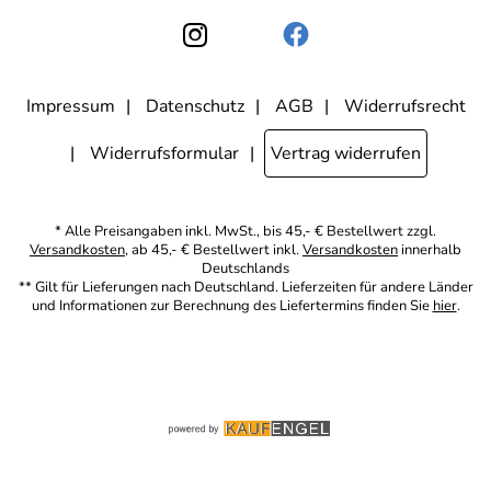
anonymer Form ausgewertet, welche Links im Newsletter geklickt
werden. Dabei ist nicht erkennbar, welche konkrete Person geklickt
hat. Diese Einwilligung zur Nutzung meiner E-Mail- Adresse für
Werbezwecke kann ich jederzeit mit Wirkung für die Zukunft
widerrufen, indem ich den Link "Abmelden" am Ende des
Newsletters anklicke oder die Option Newsletter im
Mitgliederbereich deaktiviere. Die
Datenschutzerklärung
habe ich
Impressum
Datenschutz
AGB
Widerrufsrecht
zur Kenntnis genommen.
Widerrufsformular
Vertrag widerrufen
* Alle Preisangaben inkl. MwSt., bis 45,- € Bestellwert zzgl.
Versandkosten
, ab 45,- € Bestellwert inkl.
Versandkosten
innerhalb
Deutschlands
** Gilt für Lieferungen nach Deutschland. Lieferzeiten für andere Länder
und Informationen zur Berechnung des Liefertermins finden Sie
hier
.