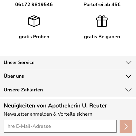
06172 9819546
Portofrei ab 45€
gratis Proben
gratis Beigaben
Unser Service
Kontakt
Über uns
Newsletter
Unsere Bestseller
Unsere Zahlarten
Lieferbedingungen
Marken
Kundenlogin
Neuigkeiten von Apothekerin U. Reuter
Neu
Newsletter anmelden & Vorteile sichern
Angebote
Made in Germany