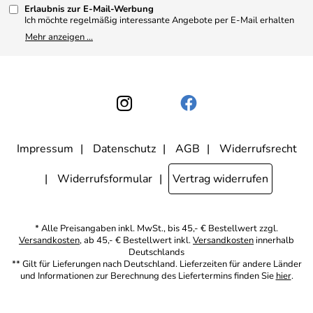
Kundenbewertungen (330)
Erlaubnis zur E-Mail-Werbung
4,9/5
*****
Ich möchte regelmäßig interessante Angebote per E-Mail erhalten
und ausserdem nach Erhalt meiner Bestellung an die Möglichkeit zur
Mehr anzeigen ...
Abgabe einer Produktbewertung erinnert werden. Meine
Einwilligung kann ich jederzeit gegenüber Apothekerin U. Reuter
widerrufen. Meine E-Mail-Adresse wird nicht an andere
Unternehmen weitergegeben. Zu statistischen Zwecken wird in
anonymer Form ausgewertet, welche Links im Newsletter geklickt
werden. Dabei ist nicht erkennbar, welche konkrete Person geklickt
hat. Diese Einwilligung zur Nutzung meiner E-Mail- Adresse für
Werbezwecke kann ich jederzeit mit Wirkung für die Zukunft
widerrufen, indem ich den Link "Abmelden" am Ende des
Newsletters anklicke oder die Option Newsletter im
Mitgliederbereich deaktiviere. Die
Datenschutzerklärung
habe ich
Impressum
Datenschutz
AGB
Widerrufsrecht
zur Kenntnis genommen.
Widerrufsformular
Vertrag widerrufen
* Alle Preisangaben inkl. MwSt., bis 45,- € Bestellwert zzgl.
Versandkosten
, ab 45,- € Bestellwert inkl.
Versandkosten
innerhalb
Deutschlands
** Gilt für Lieferungen nach Deutschland. Lieferzeiten für andere Länder
und Informationen zur Berechnung des Liefertermins finden Sie
hier
.