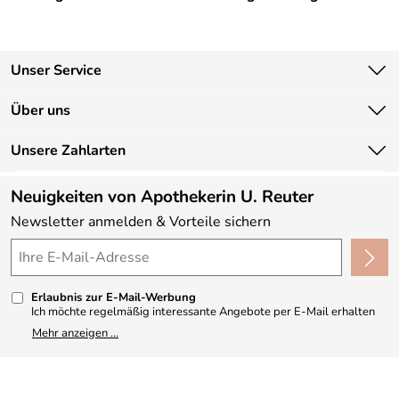
Unser Service
Kontakt
Über uns
Newsletter
Unsere Bestseller
Unsere Zahlarten
Lieferbedingungen
Marken
Kundenlogin
Neuigkeiten von Apothekerin U. Reuter
Neu
Newsletter anmelden & Vorteile sichern
Angebote
Made in Germany
Kundenbewertungen (330)
Erlaubnis zur E-Mail-Werbung
4,9/5
*****
Ich möchte regelmäßig interessante Angebote per E-Mail erhalten
und ausserdem nach Erhalt meiner Bestellung an die Möglichkeit zur
Mehr anzeigen ...
Abgabe einer Produktbewertung erinnert werden. Meine
Einwilligung kann ich jederzeit gegenüber Apothekerin U. Reuter
widerrufen. Meine E-Mail-Adresse wird nicht an andere
Unternehmen weitergegeben. Zu statistischen Zwecken wird in
anonymer Form ausgewertet, welche Links im Newsletter geklickt