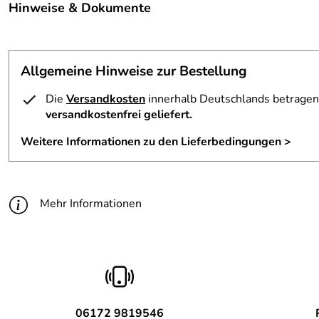
Hinweise & Dokumente
Hauttyp:
trockene Haut
Reinigen Sie trockene Haut auf sanfte Art! - mit DR. GRA
Eigenschaft:
feuchtigkeitspendend, glättend, schützen
Wie wirkt die DR. GRANDEL HYDRO ACTIVE Ampulle?
Allgemeine Hinweise zur Bestellung
Wirkstoffe:
Vitamin F, Babssu-öl, Meerwasser, Algen
Die
Versandkosten
innerhalb Deutschlands betragen 
versandkostenfrei geliefert.
Weitere Informationen zu den Lieferbedingungen >
Mehr Informationen
06172 9819546