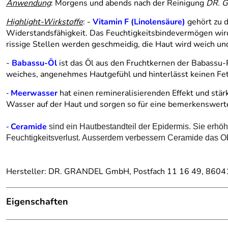
Anwendung
: Morgens und abends nach der Reinigung
DR. 
Highlight-Wirkstoffe
: -
Vitamin F (Linolensäure)
gehört zu d
Widerstandsfähigkeit. Das Feuchtigkeitsbindevermögen wi
rissige Stellen werden geschmeidig, die Haut wird weich und
-
Babassu-Öl
ist das Öl aus den Fruchtkernen der Babassu-
weiches, angenehmes Hautgefühl und hinterlässt keinen Fett
Meerwasser
hat einen remineralisierenden Effekt und stär
-
Wasser auf der Haut und sorgen so für eine bemerkenswerte
Ceramide
-
sind ein Hautbestandteil der Epidermis. Sie erhöh
Feuchtigkeitsverlust. Ausserdem verbessern Ceramide das Obe
Hersteller: DR. GRANDEL GmbH, Postfach 11 16 49, 86041
Eigenschaften
Gesichtscreme