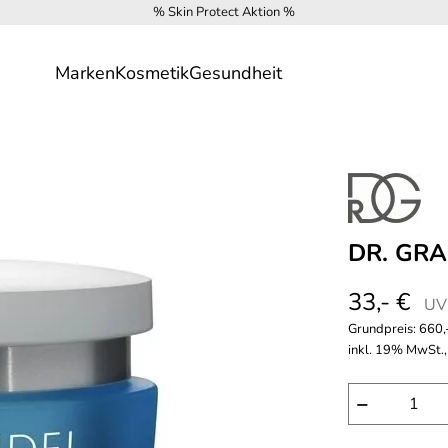
% Skin Protect Aktion %
Marken
Kosmetik
Gesundheit
DR. GRA
33,- €
UVP
Grundpreis:
660,-
inkl. 19% MwSt.,
−