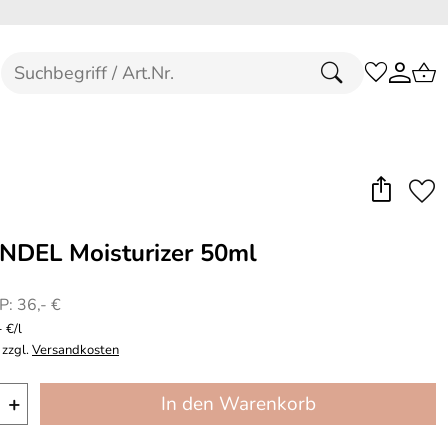
NDEL Moisturizer 50ml
: 36,- €
 €/l
 zzgl.
Versandkosten
+
In den Warenkorb