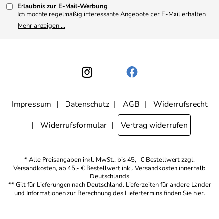
Kundenbewertungen (330)
Erlaubnis zur E-Mail-Werbung
4,9/5
*****
Ich möchte regelmäßig interessante Angebote per E-Mail erhalten
und ausserdem nach Erhalt meiner Bestellung an die Möglichkeit zur
Mehr anzeigen ...
Abgabe einer Produktbewertung erinnert werden. Meine
Einwilligung kann ich jederzeit gegenüber Apothekerin U. Reuter
widerrufen. Meine E-Mail-Adresse wird nicht an andere
Unternehmen weitergegeben. Zu statistischen Zwecken wird in
anonymer Form ausgewertet, welche Links im Newsletter geklickt
werden. Dabei ist nicht erkennbar, welche konkrete Person geklickt
hat. Diese Einwilligung zur Nutzung meiner E-Mail- Adresse für
Werbezwecke kann ich jederzeit mit Wirkung für die Zukunft
widerrufen, indem ich den Link "Abmelden" am Ende des
Newsletters anklicke oder die Option Newsletter im
Mitgliederbereich deaktiviere. Die
Datenschutzerklärung
habe ich
Impressum
Datenschutz
AGB
Widerrufsrecht
zur Kenntnis genommen.
Widerrufsformular
Vertrag widerrufen
* Alle Preisangaben inkl. MwSt., bis 45,- € Bestellwert zzgl.
Versandkosten
, ab 45,- € Bestellwert inkl.
Versandkosten
innerhalb
Deutschlands
** Gilt für Lieferungen nach Deutschland. Lieferzeiten für andere Länder
und Informationen zur Berechnung des Liefertermins finden Sie
hier
.