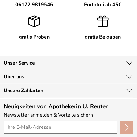
06172 9819546
Portofrei ab 45€
gratis Proben
gratis Beigaben
Unser Service
Kontakt
Über uns
Newsletter
Unsere Bestseller
Unsere Zahlarten
Lieferbedingungen
Marken
Kundenlogin
Neuigkeiten von Apothekerin U. Reuter
Neu
Newsletter anmelden & Vorteile sichern
Angebote
Made in Germany